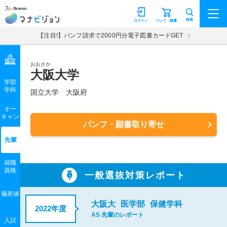
マナビジョン
検索
ログイン
パンフ・願書
【注目!】パンフ請求で2000円分電子図書カードGET
おおさか
大阪大学
学部
学科
国立大学
大阪府
オー
キャン
パンフ・願書取り寄せ
先輩
就職
資格
一般選抜対策レポート
偏差値
大阪大
医学部
保健学科
2022年度
AS 先輩のレポート
入試