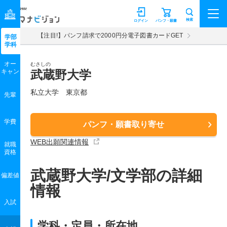
マナビジョン
検索
ログイン
パンフ・願書
【注目!】パンフ請求で2000円分電子図書カードGET
学部
学科
オー
むさしの
キャン
武蔵野大学
私立大学 東京都
先輩
学費
パンフ・願書取り寄せ
WEB出願関連情報
就職
資格
武蔵野大学/文学部の詳細
偏差値
情報
入試
学科・定員・所在地