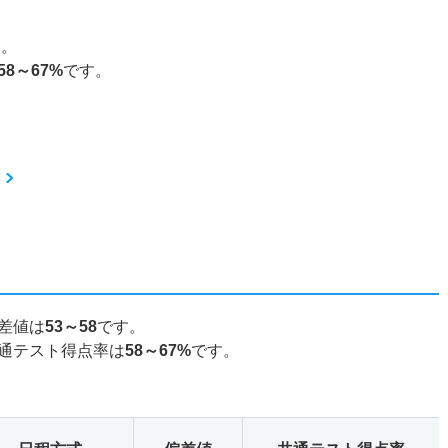
す。
58～67%
です。
差値は
53～58
です。
通テスト得点率は
58～67%
です。