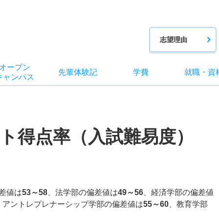
志望理由
オー
プン
先輩
体験記
学費
就職
・
資
キャン
パス
ト得点率（入試難易度）
差値は
53～58
、法学部の偏差値は
49～56
、経済学部の偏差値
、アントレプレナーシップ学部の偏差値は
55～60
、教育学部