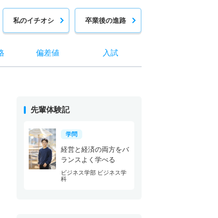
私のイチオシ
卒業後の進路
格
偏差値
入試
先輩体験記
学問
経営と経済の両方をバ
ランスよく学べる
ビジネス学部 ビジネス学
科