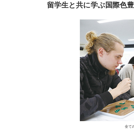
留学生と共に学ぶ国際色豊かな“
全ての