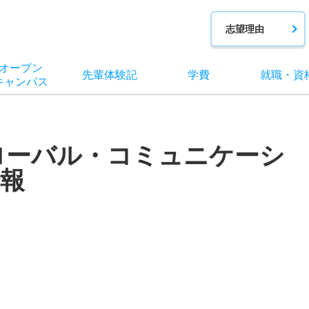
志望理由
オー
プン
先輩
体験記
学費
就職
・
資
キャン
パス
ローバル・コミュニケーシ
報