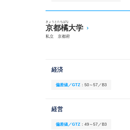
きょうとたちばな
京都橘大学
私立 京都府
経済
偏差値／GTZ
：
50～57／B3
経営
偏差値／GTZ
：
49～57／B3