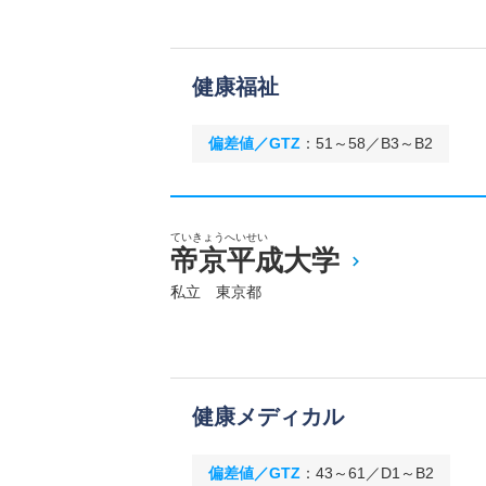
健康福祉
偏差値／GTZ
：
51～58／B3～B2
ていきょうへいせい
帝京平成大学
私立 東京都
健康メディカル
偏差値／GTZ
：
43～61／D1～B2