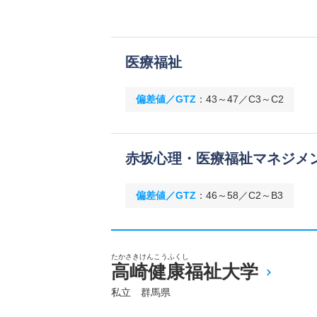
医療福祉
偏差値／GTZ
：
43～47／C3～C2
赤坂心理・医療福祉マネジメ
偏差値／GTZ
：
46～58／C2～B3
たかさきけんこうふくし
高崎健康福祉大学
私立 群馬県