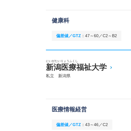
健康科
偏差値／GTZ
：
47～60／C2～B2
にいがたいりょうふくし
新潟医療福祉大学
私立 新潟県
医療情報経営
偏差値／GTZ
：
43～46／C2