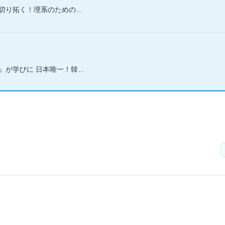
理系のためのデータサイエンス進路ガイド
本唯一！韓国学部新設 ※2027年4月設置予定