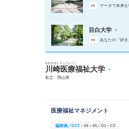
データで未来を切り拓く！
PR
目白大学
あなたの『好き』が学びに 日
PR
かわさきいりょうふくし
川崎医療福祉大学
私立 岡山県
医療福祉マネジメント
偏差値／GTZ
：
44～45／D1～C3