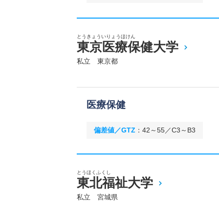
とうきょういりょうほけん
東京医療保健大学
私立 東京都
医療保健
偏差値／GTZ
：
42～55／C3～B3
とうほくふくし
東北福祉大学
私立 宮城県