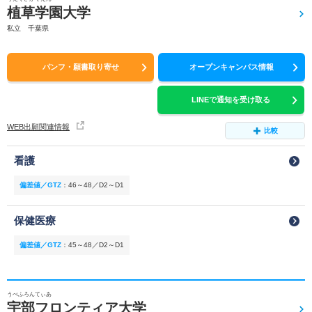
植草学園大学
私立 千葉県
パンフ・願書取り寄せ
オープンキャンパス情報
LINEで通知を受け取る
WEB出願関連情報
比較
看護
偏差値／GTZ
：
46～48／D2～D1
保健医療
偏差値／GTZ
：
45～48／D2～D1
うべふろんてぃあ
宇部フロンティア大学