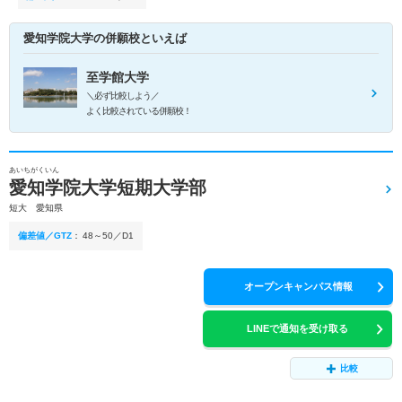
愛知学院大学の併願校といえば
至学館大学
＼必ず比較しよう／
よく比較されている併願校！
あいちがくいん
愛知学院大学短期大学部
短大 愛知県
偏差値／GTZ
：
48～50／D1
オープンキャンパス情報
LINEで通知を受け取る
比較