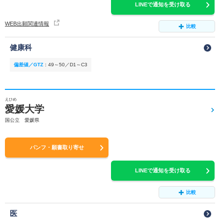
LINEで通知を受け取る
WEB出願関連情報
比較
健康科
偏差値／GTZ
：
49～50／D1～C3
えひめ
愛媛大学
国公立 愛媛県
パンフ・願書取り寄せ
LINEで通知を受け取る
比較
医