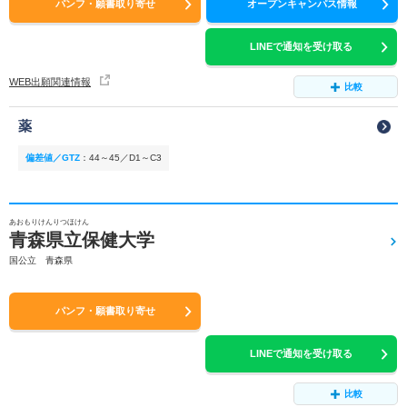
パンフ・願書取り寄せ
オープンキャンパス情報
LINEで通知を受け取る
WEB出願関連情報
比較
薬
偏差値／GTZ
：
44～45／D1～C3
あおもりけんりつほけん
青森県立保健大学
国公立 青森県
パンフ・願書取り寄せ
LINEで通知を受け取る
比較