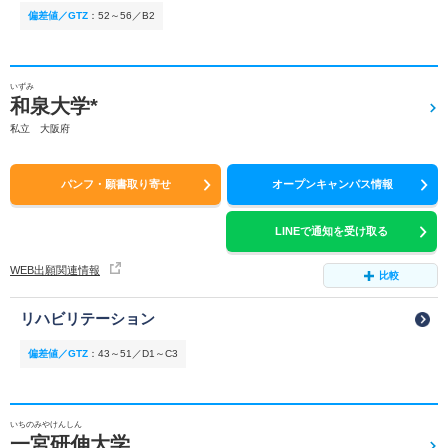
偏差値／GTZ
：
52～56／B2
いずみ
和泉大学*
私立 大阪府
パンフ・願書取り寄せ
オープンキャンパス情報
LINEで通知を受け取る
WEB出願関連情報
比較
リハビリテーション
偏差値／GTZ
：
43～51／D1～C3
いちのみやけんしん
一宮研伸大学