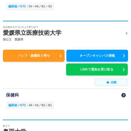
偏差値／GTZ
：
54～69／B1～S2
えひめけんりついりょうぎじゅつ
愛媛県立医療技術大学
国公立 愛媛県
パンフ・願書取り寄せ
オープンキャンパス情報
LINEで通知を受け取る
比較
保健科
偏差値／GTZ
：
49～54／B2～B1
おうう