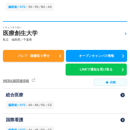
偏差値／GTZ
：
53～55／B2～A3
いりょうそうせい
医療創生大学
私立 福島県／千葉県
パンフ・願書取り寄せ
オープンキャンパス情報
LINEで通知を受け取る
WEB出願関連情報
比較
総合医療
偏差値／GTZ
：
44～46／D1～C2
国際看護
偏差値／GTZ
：
44～45／D1～C3