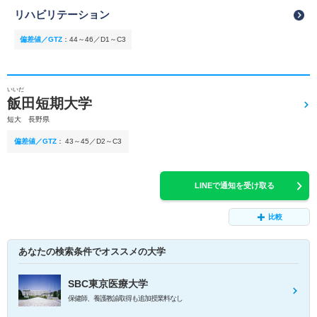
リハビリテーション
偏差値／GTZ
：
44～46／D1～C3
いいだ
飯田短期大学
短大 長野県
偏差値／GTZ
：
43～45／D2～C3
LINEで通知を受け取る
比較
あなたの検索条件でオススメの大学
SBC東京医療大学
保健師、養護教諭取得も追加授業料なし