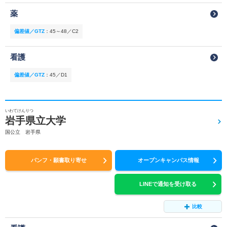
薬
偏差値／GTZ
：
45～48／C2
看護
偏差値／GTZ
：
45／D1
いわてけんりつ
岩手県立大学
国公立 岩手県
パンフ・願書取り寄せ
オープンキャンパス情報
LINEで通知を受け取る
比較