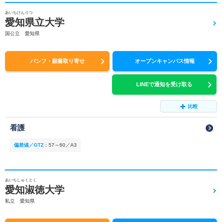
あいちけんりつ
愛知県立大学
国公立 愛知県
パンフ・願書取り寄せ
オープンキャンパス情報
LINEで通知を受け取る
比較
看護
偏差値／GTZ
：
57～60／A3
あいちしゅくとく
愛知淑徳大学
私立 愛知県