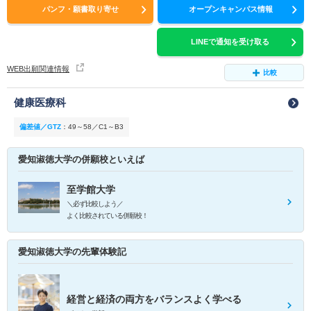
パンフ・願書取り寄せ
オープンキャンパス情報
LINEで通知を受け取る
WEB出願関連情報
比較
健康医療科
偏差値／GTZ
：
49～58／C1～B3
愛知淑徳大学の併願校といえば
至学館大学
＼必ず比較しよう／
よく比較されている併願校！
愛知淑徳大学の先輩体験記
経営と経済の両方をバランスよく学べる