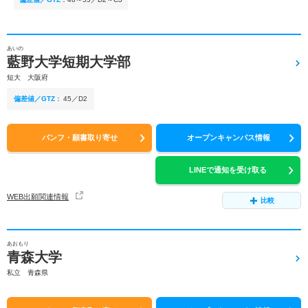
あいの
藍野大学短期大学部
短大 大阪府
偏差値／GTZ
：
45／D2
パンフ・願書取り寄せ
オープンキャンパス情報
LINEで通知を受け取る
WEB出願関連情報
比較
あおもり
青森大学
私立 青森県