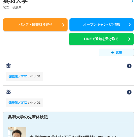
奥羽大学
私立 福島県
パンフ・願書取り寄せ
オープンキャンパス情報
LINEで通知を受け取る
比較
歯
偏差値／GTZ
：
44／D1
薬
偏差値／GTZ
：
44／D1
奥羽大学の先輩体験記