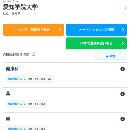
あいちがくいん
愛知学院大学
私立 愛知県
パンフ・願書取り寄せ
オープンキャンパス情報
LINEで通知を受け取る
WEB出願関連情報
比較
健康科
偏差値／GTZ
：
50～56／B3～B2
薬
偏差値／GTZ
：
50～54／B3
歯
偏差値／GTZ
：
48～51／B3