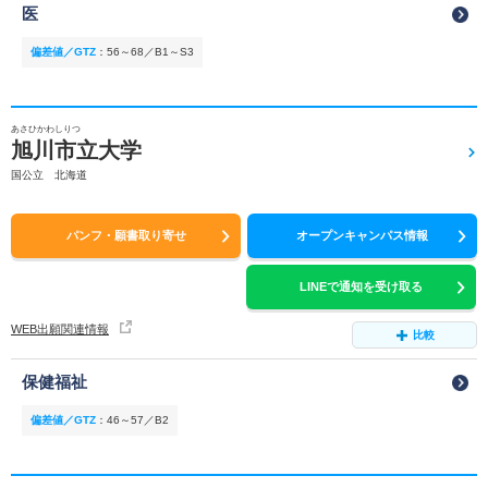
医
偏差値／GTZ
：
56～68／B1～S3
あさひかわしりつ
旭川市立大学
国公立 北海道
パンフ・願書取り寄せ
オープンキャンパス情報
LINEで通知を受け取る
WEB出願関連情報
比較
保健福祉
偏差値／GTZ
：
46～57／B2