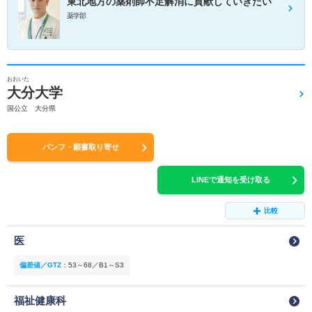
東北地方の薬剤師不足解消に貢献していきたい
薬学部
おおいた
大分大学
国公立 大分県
パンフ・願書取り寄せ
LINEで通知を受け取る
比較
医
偏差値／GTZ
：
53～68／B1～S3
福祉健康科