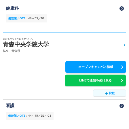
健康科
偏差値／GTZ
：
46～53／B2
あおもりちゅうおうがくいん
青森中央学院大学
私立 青森県
オープンキャンパス情報
LINEで通知を受け取る
比較
看護
偏差値／GTZ
：
44～45／D1～C3