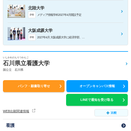
北陸大学
PR
メディア情報学科2027年4月開設予定
大阪成蹊大学
PR
2027年4月 大阪成蹊大学に経済学部、誕生。
いしかわけんりつかんご
石川県立看護大学
国公立 石川県
パンフ・願書取り寄せ
オープンキャンパス情報
LINEで通知を受け取る
WEB出願関連情報
比較
看護