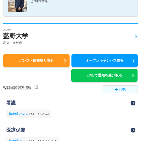
ビジネス学部
あいの
藍野大学
私立 大阪府
パンフ・願書取り寄せ
オープンキャンパス情報
LINEで通知を受け取る
WEB出願関連情報
比較
看護
偏差値／GTZ
：
51～58／C3
医療保健
偏差値／GTZ
：
46～55／D2～C3