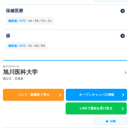
保健医療
偏差値／GTZ
：
44～59／C3～C1
歯
偏差値／GTZ
：
52～60／B3
あさひかわいか
旭川医科大学
国公立 北海道
パンフ・願書取り寄せ
オープンキャンパス情報
LINEで通知を受け取る
比較