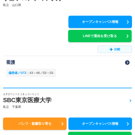
私立 山口県
オープンキャンパス情報
LINEで通知を受け取る
比較
看護
偏差値／GTZ
：
43～48／D2～D1
えすびーしーとうきょういりょう
SBC東京医療大学
私立 千葉県
パンフ・願書取り寄せ
オープンキャンパス情報