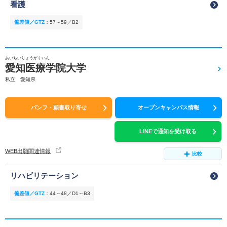
看護
偏差値／GTZ
：
57～59／B2
あいちいりょうがくいん
愛知医療学院大学
私立 愛知県
パンフ・願書取り寄せ
オープンキャンパス情報
LINEで通知を受け取る
WEB出願関連情報
比較
リハビリテーション
偏差値／GTZ
：
44～48／D1～B3