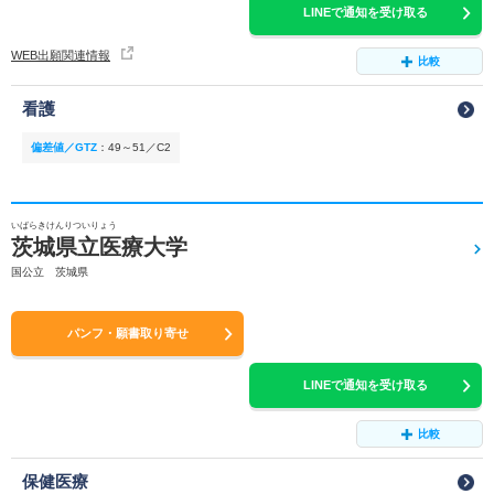
LINEで通知を受け取る
WEB出願関連情報
比較
看護
偏差値／GTZ
：
49～51／C2
いばらきけんりついりょう
茨城県立医療大学
国公立 茨城県
パンフ・願書取り寄せ
LINEで通知を受け取る
比較
保健医療