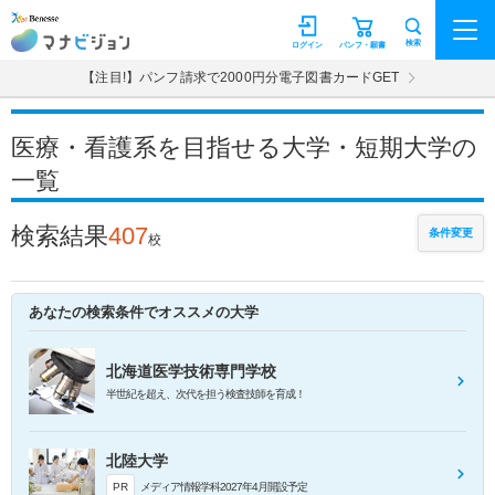
マナビジョン
検索
ログイン
パンフ・願書
【注目!】パンフ請求で2000円分電子図書カードGET
医療・看護系を目指せる大学・短期大学の
一覧
検索結果
407
条件変更
校
あなたの検索条件でオススメの大学
北海道医学技術専門学校
半世紀を超え、次代を担う検査技師を育成！
北陸大学
PR
メディア情報学科2027年4月開設予定