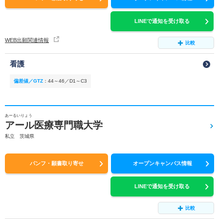
LINEで通知を受け取る
WEB出願関連情報
比較
看護
偏差値／GTZ
：
44～46／D1～C3
あーるいりょう
アール医療専門職大学
私立 茨城県
パンフ・願書取り寄せ
オープンキャンパス情報
LINEで通知を受け取る
比較