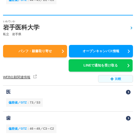
いわていか
岩手医科大学
私立 岩手県
パンフ・願書取り寄せ
オープンキャンパス情報
LINEで通知を受け取る
WEB出願関連情報
比較
医
偏差値／GTZ
：
73／S3
歯
偏差値／GTZ
：
46～49／C3～C2