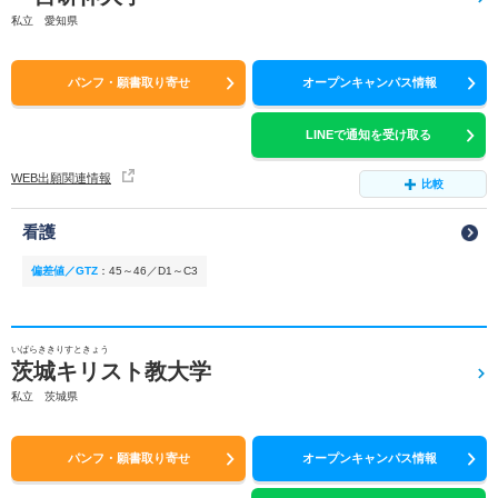
私立 愛知県
パンフ・願書取り寄せ
オープンキャンパス情報
LINEで通知を受け取る
WEB出願関連情報
比較
看護
偏差値／GTZ
：
45～46／D1～C3
いばらききりすときょう
茨城キリスト教大学
私立 茨城県
パンフ・願書取り寄せ
オープンキャンパス情報