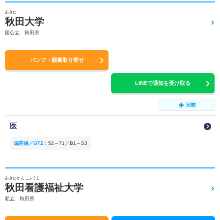
あきた
秋田大学
国公立 秋田県
パンフ・願書取り寄せ
LINEで通知を受け取る
比較
医
偏差値／GTZ
：
52～71／B1～S3
あきたかんごふくし
秋田看護福祉大学
私立 秋田県