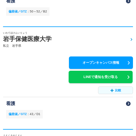
看護
偏差値／GTZ
：
50～52／B2
いわてほけんいりょう
岩手保健医療大学
私立 岩手県
オープンキャンパス情報
LINEで通知を受け取る
比較
看護
偏差値／GTZ
：
43／D1
うえくさがくえん