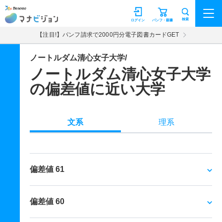
マナビジョン
検索
ログイン
パンフ・願書
【注目!】パンフ請求で2000円分電子図書カードGET
ノートルダム清心女子大学/
ノートルダム清心女子大学
の偏差値に近い大学
文系
理系
偏差値 61
偏差値 60