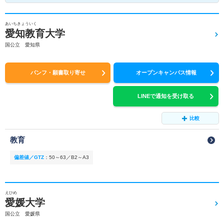
あいちきょういく
愛知教育大学
国公立 愛知県
パンフ・願書取り寄せ
オープンキャンパス情報
LINEで通知を受け取る
比較
教育
偏差値／GTZ
：
50～63／B2～A3
えひめ
愛媛大学
国公立 愛媛県