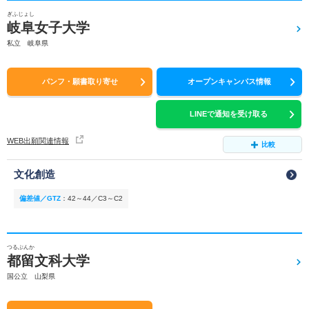
ぎふじょし
岐阜女子大学
私立 岐阜県
パンフ・願書取り寄せ
オープンキャンパス情報
LINEで通知を受け取る
WEB出願関連情報
比較
文化創造
偏差値／GTZ
：
42～44／C3～C2
つるぶんか
都留文科大学
国公立 山梨県