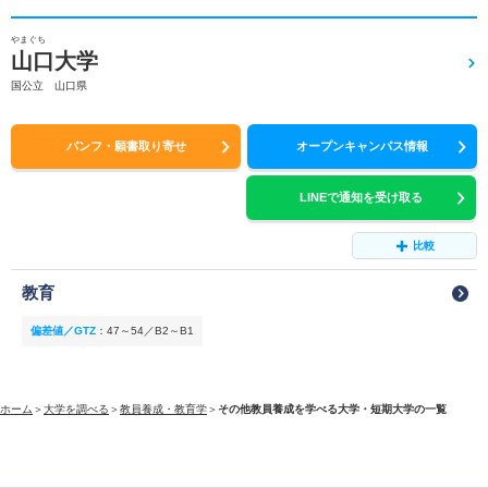
やまぐち
山口大学
国公立 山口県
パンフ・願書取り寄せ
オープンキャンパス情報
LINEで通知を受け取る
比較
教育
偏差値／GTZ
：
47～54／B2～B1
ホーム
＞
大学を調べる
＞
教員養成・教育学
＞
その他教員養成を学べる大学・短期大学の一覧