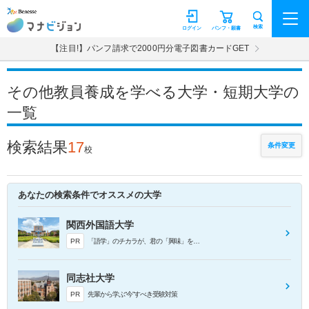
マナビジョン
検索
ログイン
パンフ・願書
【注目!】パンフ請求で2000円分電子図書カードGET
その他教員養成を学べる大学・短期大学の
一覧
検索結果
17
条件変更
校
あなたの検索条件でオススメの大学
関西外国語大学
PR
「語学」のチカラが、君の「興味」を武器にする！
同志社大学
PR
先輩から学ぶ“今”すべき受験対策