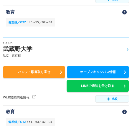
教育
偏差値／GTZ
：
45～55／B2～B1
むさしの
武蔵野大学
私立 東京都
パンフ・願書取り寄せ
オープンキャンパス情報
LINEで通知を受け取る
WEB出願関連情報
比較
教育
偏差値／GTZ
：
54～63／B2～B1