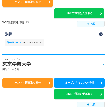
パンフ・願書取り寄せ
LINEで通知を受け取る
WEB出願関連情報
比較
教養
偏差値／GTZ
：
56～64／B1～A3
とうきょうがくげい
東京学芸大学
国公立 東京都
パンフ・願書取り寄せ
オープンキャンパス情報
LINEで通知を受け取る
比較