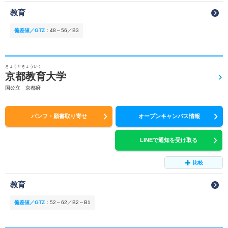
教育
偏差値／GTZ
：
48～56／B3
きょうときょういく
京都教育大学
国公立 京都府
パンフ・願書取り寄せ
オープンキャンパス情報
LINEで通知を受け取る
比較
教育
偏差値／GTZ
：
52～62／B2～B1