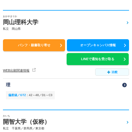
おかやまりか
岡山理科大学
私立 岡山県
パンフ・願書取り寄せ
オープンキャンパス情報
LINEで通知を受け取る
WEB出願関連情報
比較
理
偏差値／GTZ
：
42～48／D1～C3
かいち
開智大学（仮称）
私立 千葉県／群馬県／東京都