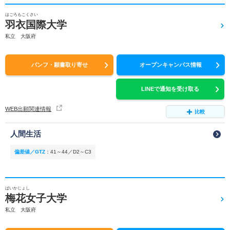
はごろもこくさい
羽衣国際大学
私立 大阪府
パンフ・願書取り寄せ
オープンキャンパス情報
LINEで通知を受け取る
WEB出願関連情報
比較
人間生活
偏差値／GTZ
：
41～44／D2～C3
ばいかじょし
梅花女子大学
私立 大阪府