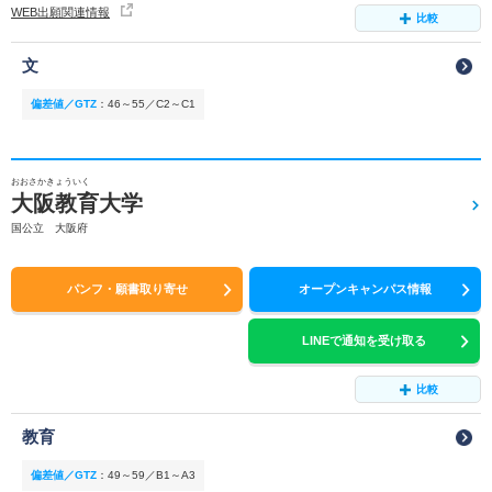
WEB出願関連情報
比較
文
偏差値／GTZ
：
46～55／C2～C1
おおさかきょういく
大阪教育大学
国公立 大阪府
パンフ・願書取り寄せ
オープンキャンパス情報
LINEで通知を受け取る
比較
教育
偏差値／GTZ
：
49～59／B1～A3