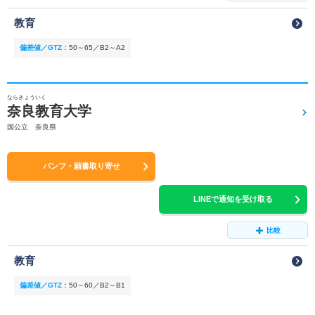
教育
偏差値／GTZ
：
50～65／B2～A2
ならきょういく
奈良教育大学
国公立 奈良県
パンフ・願書取り寄せ
LINEで通知を受け取る
比較
教育
偏差値／GTZ
：
50～60／B2～B1