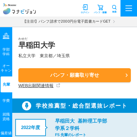
マナビジョン
検索
ログイン
パンフ・願書
【注目!】パンフ請求で2000円分電子図書カードGET
わせだ
早稲田大学
学部
学科
私立大学
東京都／埼玉県
オー
キャン
パンフ・願書取り寄せ
先輩
WEB出願関連情報
学費
学校推薦型・総合型選抜レポート
就職
資格
早稲田大
基幹理工学部
2022年度
学系２学科
偏差値
FS 先輩のレポート