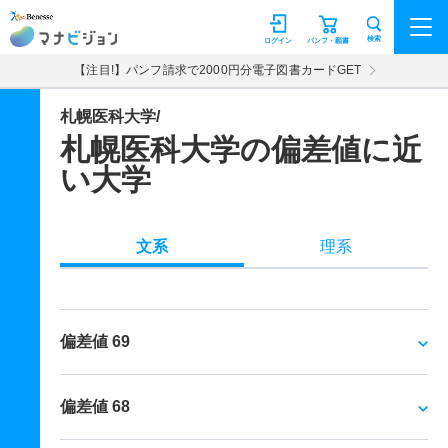
マナビジョン
検索
ログイン
パンフ・願書
【注目!】パンフ請求で2000円分電子図書カードGET
札幌医科大学/
札幌医科大学の偏差値に近
い大学
文系
理系
偏差値 69
偏差値 68