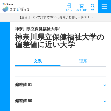
マナビジョン
検索
ログイン
パンフ・願書
【注目!】パンフ請求で2000円分電子図書カードGET
神奈川県立保健福祉大学/
神奈川県立保健福祉大学の
偏差値に近い大学
文系
理系
偏差値 61
偏差値 60