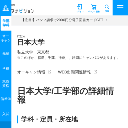
マナビジョン
検索
ログイン
パンフ・願書
【注目!】パンフ請求で2000円分電子図書カードGET
学部
学科
オー
にほん
キャン
日本大学
私立大学 東京都
先輩
※このほか、福島、千葉、神奈川、静岡にキャンパスがあります。
学費
オーキャン情報
WEB出願関連情報
就職
資格
日本大学/工学部の詳細情
報
偏差値
入試
学科・定員・所在地