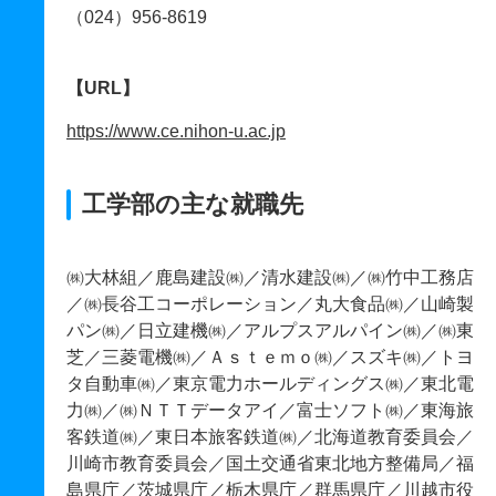
（024）956-8619
【URL】
https://www.ce.nihon-u.ac.jp
工学部の主な就職先
㈱大林組／鹿島建設㈱／清水建設㈱／㈱竹中工務店
／㈱長谷工コーポレーション／丸大食品㈱／山崎製
パン㈱／日立建機㈱／アルプスアルパイン㈱／㈱東
芝／三菱電機㈱／Ａｓｔｅｍｏ㈱／スズキ㈱／トヨ
タ自動車㈱／東京電力ホールディングス㈱／東北電
力㈱／㈱ＮＴＴデータアイ／富士ソフト㈱／東海旅
客鉄道㈱／東日本旅客鉄道㈱／北海道教育委員会／
川崎市教育委員会／国土交通省東北地方整備局／福
島県庁／茨城県庁／栃木県庁／群馬県庁／川越市役