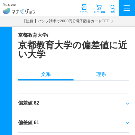
マナビジョン
検索
ログイン
パンフ・願書
【注目!】パンフ請求で2000円分電子図書カードGET
京都教育大学/
京都教育大学の偏差値に近
い大学
文系
理系
偏差値 62
偏差値 61