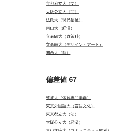
京都府立大（文）
大阪公立大（商）
法政大（現代福祉）
南山大（経済）
立命館大（政策科）
立命館大（デザイン・アート）
関西大（商）
偏差値 67
筑波大（体育専門学群）
東京外国語大（言語文化）
東京都立大（法）
大阪公立大（経済）
青山学院大（コミュニティ人間科）