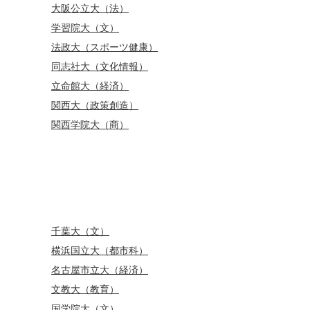
大阪公立大（法）
学習院大（文）
法政大（スポーツ健康）
同志社大（文化情報）
立命館大（経済）
関西大（政策創造）
関西学院大（商）
千葉大（文）
横浜国立大（都市科）
名古屋市立大（経済）
文教大（教育）
国学院大（文）