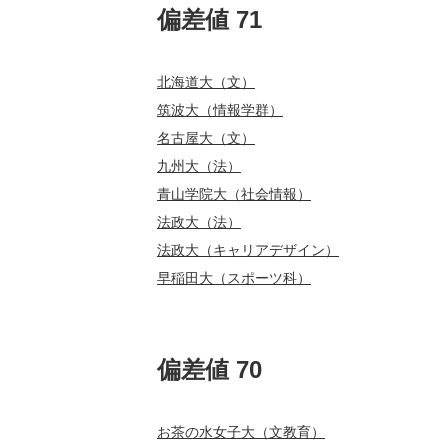
偏差値 71
北海道大（文）
筑波大（情報学群）
名古屋大（文）
九州大（法）
青山学院大（社会情報）
法政大（法）
法政大（キャリアデザイン）
早稲田大（スポーツ科）
偏差値 70
お茶の水女子大（文教育）