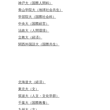
神戸大（国際人間科）
青山学院大（地球社会共生）
学習院大（国際社会科）
中央大（国際経営）
法政大（人間環境）
立教大（経済）
関西外国語大（国際共生）
北海道大（経済）
東北大（文）
筑波大（人文・文化学群）
千葉大（国際教養）
九州大（文）