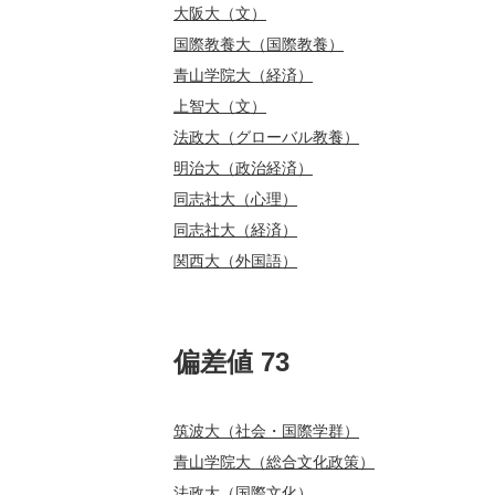
大阪大（文）
国際教養大（国際教養）
青山学院大（経済）
上智大（文）
法政大（グローバル教養）
明治大（政治経済）
同志社大（心理）
同志社大（経済）
関西大（外国語）
偏差値 73
筑波大（社会・国際学群）
青山学院大（総合文化政策）
法政大（国際文化）