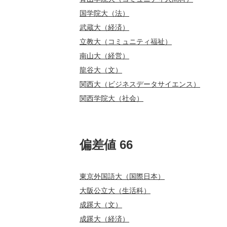
国学院大（法）
武蔵大（経済）
立教大（コミュニティ福祉）
南山大（経営）
龍谷大（文）
関西大（ビジネスデータサイエンス）
関西学院大（社会）
偏差値 66
東京外国語大（国際日本）
大阪公立大（生活科）
成蹊大（文）
成蹊大（経済）