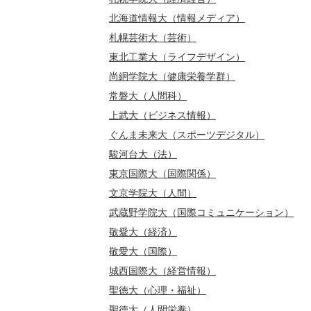
北海道情報大（情報メディア）
札幌芸術大（芸術）
東北工業大（ライフデザイン）
尚絅学院大（健康栄養学群）
常磐大（人間科）
上武大（ビジネス情報）
ぐんま未来大（スポーツデジタル）
駿河台大（法）
東京国際大（国際関係）
文京学院大（人間）
武蔵野学院大（国際コミュニケーション）
敬愛大（経済）
敬愛大（国際）
城西国際大（経営情報）
聖徳大（心理・福祉）
聖徳大（人間栄養）