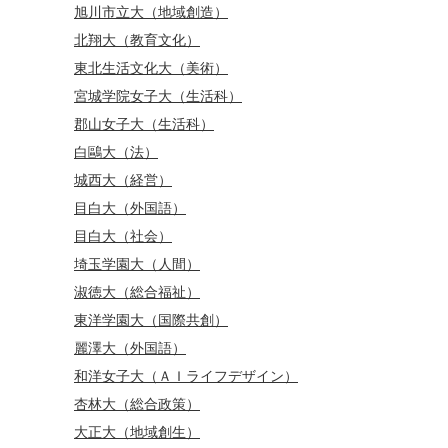
旭川市立大（地域創造）
北翔大（教育文化）
東北生活文化大（美術）
宮城学院女子大（生活科）
郡山女子大（生活科）
白鷗大（法）
城西大（経営）
目白大（外国語）
目白大（社会）
埼玉学園大（人間）
淑徳大（総合福祉）
東洋学園大（国際共創）
麗澤大（外国語）
和洋女子大（ＡＩライフデザイン）
杏林大（総合政策）
大正大（地域創生）