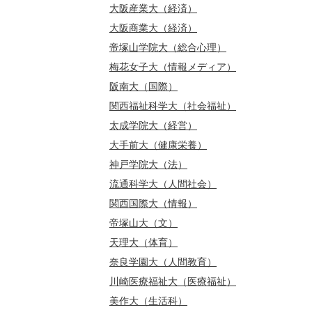
大阪産業大（経済）
大阪商業大（経済）
帝塚山学院大（総合心理）
梅花女子大（情報メディア）
阪南大（国際）
関西福祉科学大（社会福祉）
太成学院大（経営）
大手前大（健康栄養）
神戸学院大（法）
流通科学大（人間社会）
関西国際大（情報）
帝塚山大（文）
天理大（体育）
奈良学園大（人間教育）
川崎医療福祉大（医療福祉）
美作大（生活科）