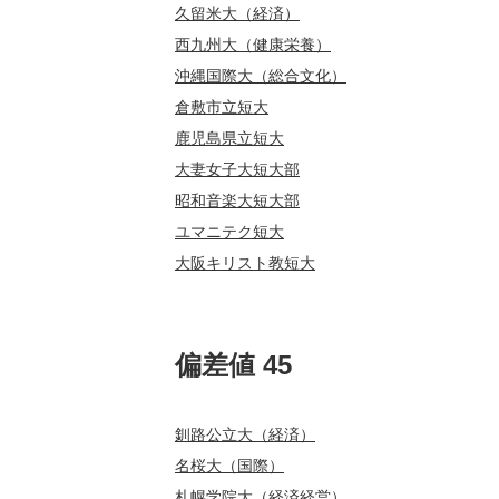
久留米大（経済）
西九州大（健康栄養）
沖縄国際大（総合文化）
倉敷市立短大
鹿児島県立短大
大妻女子大短大部
昭和音楽大短大部
ユマニテク短大
大阪キリスト教短大
偏差値 45
釧路公立大（経済）
名桜大（国際）
札幌学院大（経済経営）