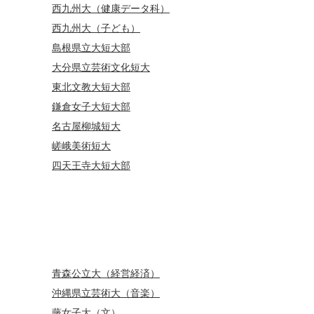
西九州大（健康データ科）
西九州大（子ども）
島根県立大短大部
大分県立芸術文化短大
東北文教大短大部
鎌倉女子大短大部
名古屋柳城短大
嵯峨美術短大
四天王寺大短大部
青森公立大（経営経済）
沖縄県立芸術大（音楽）
藤女子大（文）