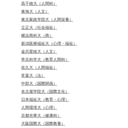
高千穂大（人間科）
東海大（人文）
東京家政学院大（人間栄養）
立正大（社会福祉）
横浜商科大（商）
新潟医療福祉大（心理・福祉）
金沢星稜大（人文）
帝京科学大（教育人間科）
佐久大（人間福祉）
常葉大（法）
中部大（国際関係）
名古屋学院大（国際文化）
日本福祉大（教育・心理）
人間環境大（心理）
京都光華大（健康科）
大阪国際大（国際教養）