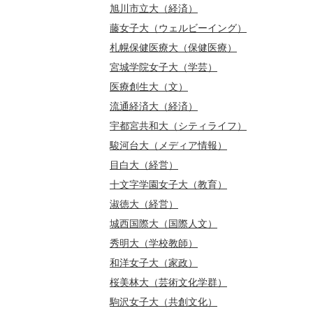
旭川市立大（経済）
藤女子大（ウェルビーイング）
札幌保健医療大（保健医療）
宮城学院女子大（学芸）
医療創生大（文）
流通経済大（経済）
宇都宮共和大（シティライフ）
駿河台大（メディア情報）
目白大（経営）
十文字学園女子大（教育）
淑徳大（経営）
城西国際大（国際人文）
秀明大（学校教師）
和洋女子大（家政）
桜美林大（芸術文化学群）
駒沢女子大（共創文化）