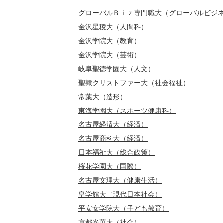
グローバルＢｉｚ専門職大（グローバルビジ
金沢星稜大（人間科）
金沢学院大（教育）
金沢学院大（芸術）
岐阜聖徳学園大（人文）
聖隷クリストファー大（社会福祉）
常葉大（造形）
東海学園大（スポーツ健康科）
名古屋経済大（経済）
名古屋商科大（経済）
日本福祉大（総合政策）
桜花学園大（国際）
名古屋文理大（健康生活）
皇学館大（現代日本社会）
平安女学院大（子ども教育）
京都光華大（社会）