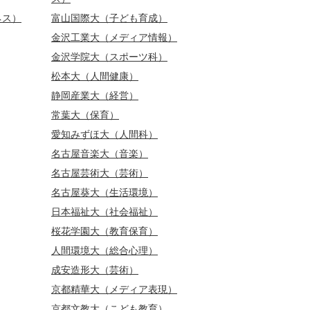
ネス）
富山国際大（子ども育成）
金沢工業大（メディア情報）
金沢学院大（スポーツ科）
松本大（人間健康）
静岡産業大（経営）
常葉大（保育）
愛知みずほ大（人間科）
名古屋音楽大（音楽）
名古屋芸術大（芸術）
名古屋葵大（生活環境）
日本福祉大（社会福祉）
桜花学園大（教育保育）
人間環境大（総合心理）
成安造形大（芸術）
京都精華大（メディア表現）
京都文教大（こども教育）