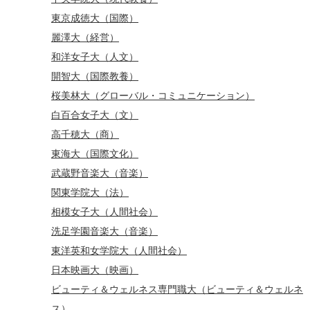
東京成徳大（国際）
麗澤大（経営）
和洋女子大（人文）
開智大（国際教養）
桜美林大（グローバル・コミュニケーション）
白百合女子大（文）
高千穂大（商）
東海大（国際文化）
武蔵野音楽大（音楽）
関東学院大（法）
相模女子大（人間社会）
洗足学園音楽大（音楽）
東洋英和女学院大（人間社会）
日本映画大（映画）
ビューティ＆ウェルネス専門職大（ビューティ＆ウェルネ
ス）