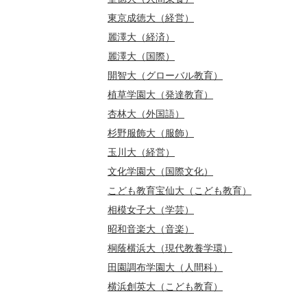
東京成徳大（経営）
麗澤大（経済）
麗澤大（国際）
開智大（グローバル教育）
植草学園大（発達教育）
杏林大（外国語）
杉野服飾大（服飾）
玉川大（経営）
文化学園大（国際文化）
こども教育宝仙大（こども教育）
相模女子大（学芸）
昭和音楽大（音楽）
桐蔭横浜大（現代教養学環）
田園調布学園大（人間科）
横浜創英大（こども教育）