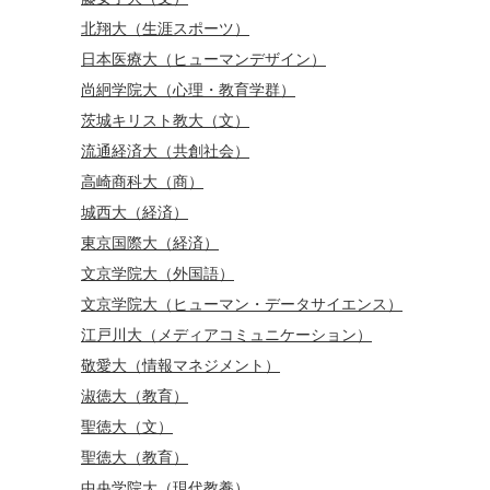
北翔大（生涯スポーツ）
日本医療大（ヒューマンデザイン）
尚絅学院大（心理・教育学群）
茨城キリスト教大（文）
流通経済大（共創社会）
高崎商科大（商）
城西大（経済）
東京国際大（経済）
文京学院大（外国語）
文京学院大（ヒューマン・データサイエンス）
江戸川大（メディアコミュニケーション）
敬愛大（情報マネジメント）
淑徳大（教育）
聖徳大（文）
聖徳大（教育）
中央学院大（現代教養）