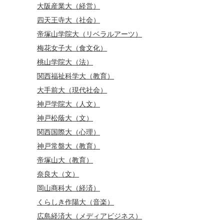
大阪産業大（経営）
四天王寺大（社会）
帝塚山学院大（リベラルアーツ）
梅花女子大（食文化）
桃山学院大（法）
関西福祉科学大（教育）
大手前大（現代社会）
神戸学院大（人文）
神戸松蔭大（文）
関西国際大（心理）
神戸常盤大（教育）
帝塚山大（教育）
奈良大（文）
岡山商科大（経済）
くらしき作陽大（音楽）
広島経済大（メディアビジネス）