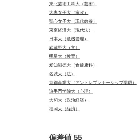
東北芸術工科大（芸術）
大妻女子大（家政）
聖心女子大（現代教養）
東京経済大（現代法）
日本大（危機管理）
武蔵野大（文）
明星大（教育）
愛知淑徳大（食健康科）
名城大（法）
京都産業大（アントレプレナーシップ学環）
追手門学院大（心理）
大和大（政治経済）
福岡大（経済）
偏差値 55