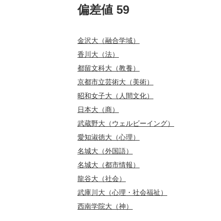
偏差値 59
金沢大（融合学域）
香川大（法）
都留文科大（教養）
京都市立芸術大（美術）
昭和女子大（人間文化）
日本大（商）
武蔵野大（ウェルビーイング）
愛知淑徳大（心理）
名城大（外国語）
名城大（都市情報）
龍谷大（社会）
武庫川大（心理・社会福祉）
西南学院大（神）