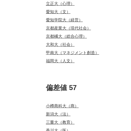
立正大（心理）
愛知大（文）
愛知学院大（経営）
京都産業大（現代社会）
京都橘大（総合心理）
大和大（社会）
甲南大（マネジメント創造）
福岡大（人文）
偏差値 57
小樽商科大（商）
新潟大（法）
三重大（教育）
香川大（医）