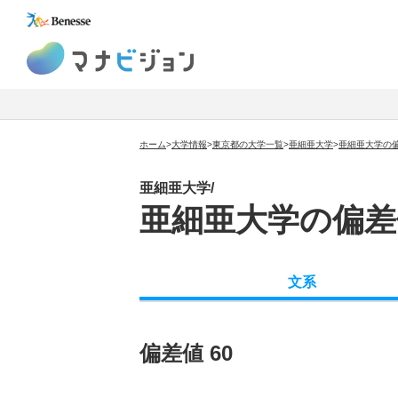
マナビジョン
ホーム
>
大学情報
>
東京都の大学一覧
>
亜細亜大学
>
亜細亜大学の
亜細亜大学/
亜細亜大学の偏差
文系
偏差値 60