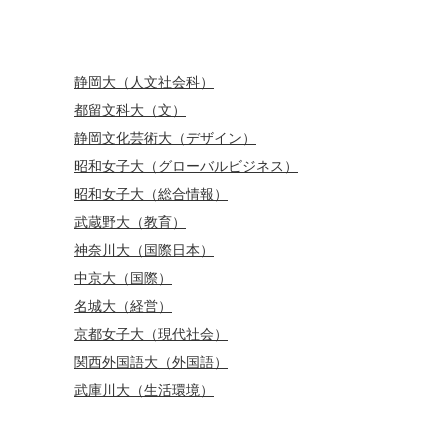
静岡大（人文社会科）
都留文科大（文）
静岡文化芸術大（デザイン）
昭和女子大（グローバルビジネス）
昭和女子大（総合情報）
武蔵野大（教育）
神奈川大（国際日本）
中京大（国際）
名城大（経営）
京都女子大（現代社会）
関西外国語大（外国語）
武庫川大（生活環境）