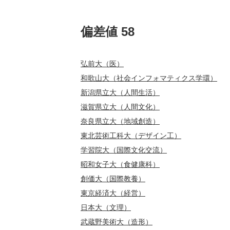
偏差値 58
弘前大（医）
和歌山大（社会インフォマティクス学環）
新潟県立大（人間生活）
滋賀県立大（人間文化）
奈良県立大（地域創造）
東北芸術工科大（デザイン工）
学習院大（国際文化交流）
昭和女子大（食健康科）
創価大（国際教養）
東京経済大（経営）
日本大（文理）
武蔵野美術大（造形）