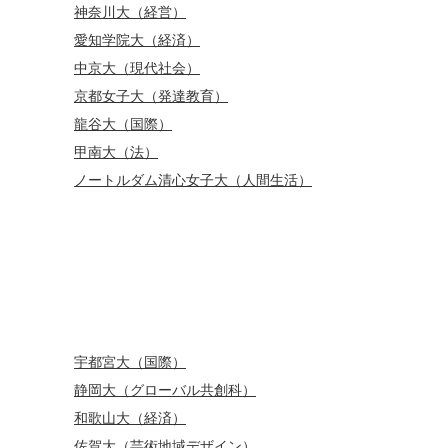
神奈川大（経営）
愛知学院大（経済）
中京大（現代社会）
京都女子大（発達教育）
龍谷大（国際）
甲南大（法）
ノートルダム清心女子大（人間生活）
宇都宮大（国際）
静岡大（グローバル共創科）
和歌山大（経済）
佐賀大（芸術地域デザイン）