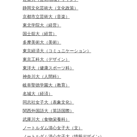
静岡文化芸術大（文化政策）
京都市立芸術大（音楽）
東北学院大（経営）
国士舘大（経営）
多摩美術大（美術）
東京経済大（コミュニケーション）
東京工科大（デザイン）
東洋大（健康スポーツ科）
神奈川大（人間科）
岐阜聖徳学園大（教育）
名城大（経済）
同志社女子大（表象文化）
関西外国語大（英語国際）
武庫川大（食物栄養科）
ノートルダム清心女子大（文）
ノートルダム清心女子大（情報デザイン）