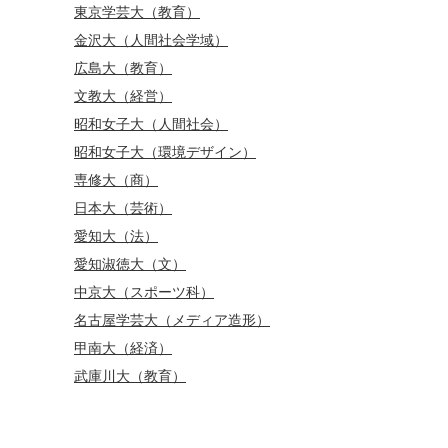
東京学芸大（教育）
金沢大（人間社会学域）
広島大（教育）
文教大（経営）
昭和女子大（人間社会）
昭和女子大（環境デザイン）
専修大（商）
日本大（芸術）
愛知大（法）
愛知淑徳大（文）
中京大（スポーツ科）
名古屋学芸大（メディア造形）
甲南大（経済）
武庫川大（教育）