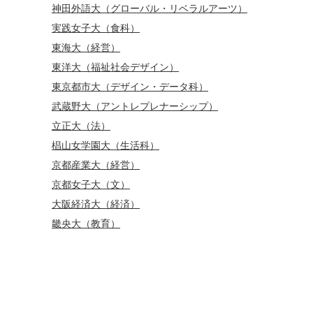
神田外語大（グローバル・リベラルアーツ）
実践女子大（食科）
東海大（経営）
東洋大（福祉社会デザイン）
東京都市大（デザイン・データ科）
武蔵野大（アントレプレナーシップ）
立正大（法）
椙山女学園大（生活科）
京都産業大（経営）
京都女子大（文）
大阪経済大（経済）
畿央大（教育）