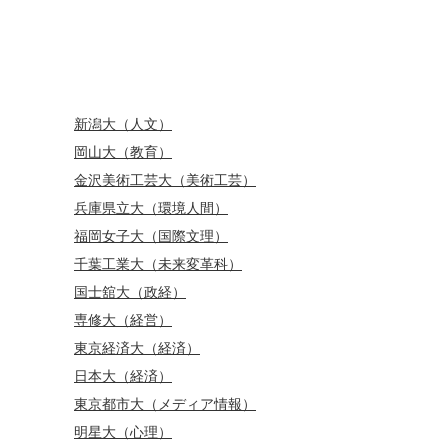
新潟大（人文）
岡山大（教育）
金沢美術工芸大（美術工芸）
兵庫県立大（環境人間）
福岡女子大（国際文理）
千葉工業大（未来変革科）
国士舘大（政経）
専修大（経営）
東京経済大（経済）
日本大（経済）
東京都市大（メディア情報）
明星大（心理）