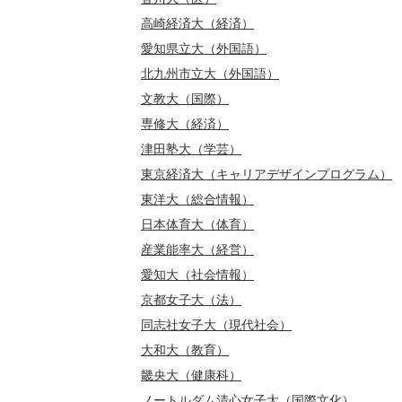
高崎経済大（経済）
愛知県立大（外国語）
北九州市立大（外国語）
文教大（国際）
専修大（経済）
津田塾大（学芸）
東京経済大（キャリアデザインプログラム）
東洋大（総合情報）
日本体育大（体育）
産業能率大（経営）
愛知大（社会情報）
京都女子大（法）
同志社女子大（現代社会）
大和大（教育）
畿央大（健康科）
ノートルダム清心女子大（国際文化）