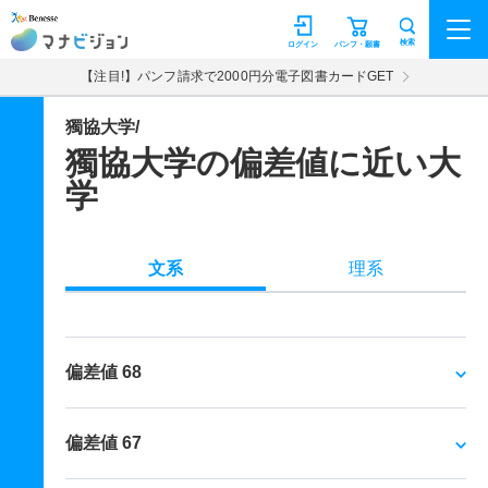
マナビジョン
検索
ログイン
パンフ・願書
【注目!】パンフ請求で2000円分電子図書カードGET
獨協大学/
獨協大学の偏差値に近い大
学
文系
理系
偏差値 68
偏差値 67