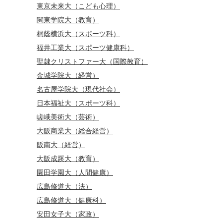
東京未来大（こども心理）
関東学院大（教育）
桐蔭横浜大（スポーツ科）
福井工業大（スポーツ健康科）
聖隷クリストファー大（国際教育）
金城学院大（経営）
名古屋学院大（現代社会）
日本福祉大（スポーツ科）
嵯峨美術大（芸術）
大阪商業大（総合経営）
阪南大（経営）
大阪成蹊大（教育）
園田学園大（人間健康）
広島修道大（法）
広島修道大（健康科）
安田女子大（家政）