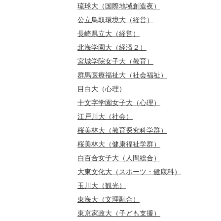
琉球大（国際地域創造夜）
公立鳥取環境大（経営）
長崎県立大（経営）
北海学園大（経済２）
宮城学院女子大（教育）
群馬医療福祉大（社会福祉）
目白大（心理）
十文字学園女子大（心理）
江戸川大（社会）
桜美林大（教育探究科学群）
桜美林大（健康福祉学群）
白百合女子大（人間総合）
大東文化大（スポーツ・健康科）
玉川大（観光）
東海大（文理融合）
東京家政大（子ども支援）