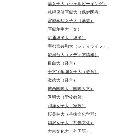
藤女子大（ウェルビーイング）
札幌保健医療大（保健医療）
宮城学院女子大（学芸）
医療創生大（文）
流通経済大（経済）
宇都宮共和大（シティライフ）
駿河台大（メディア情報）
目白大（経営）
十文字学園女子大（教育）
淑徳大（経営）
城西国際大（国際人文）
秀明大（学校教師）
和洋女子大（家政）
桜美林大（芸術文化学群）
駒沢女子大（共創文化）
大東文化大（外国語）