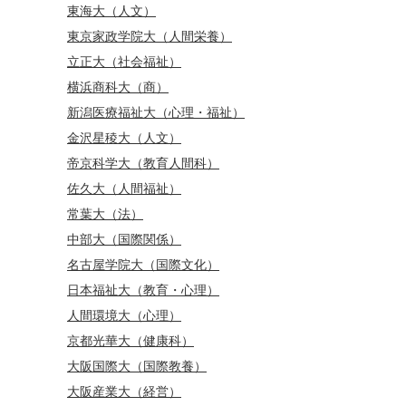
東海大（人文）
東京家政学院大（人間栄養）
立正大（社会福祉）
横浜商科大（商）
新潟医療福祉大（心理・福祉）
金沢星稜大（人文）
帝京科学大（教育人間科）
佐久大（人間福祉）
常葉大（法）
中部大（国際関係）
名古屋学院大（国際文化）
日本福祉大（教育・心理）
人間環境大（心理）
京都光華大（健康科）
大阪国際大（国際教養）
大阪産業大（経営）