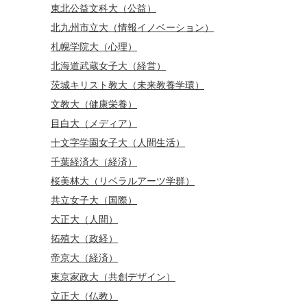
東北公益文科大（公益）
北九州市立大（情報イノベーション）
札幌学院大（心理）
北海道武蔵女子大（経営）
茨城キリスト教大（未来教養学環）
文教大（健康栄養）
目白大（メディア）
十文字学園女子大（人間生活）
千葉経済大（経済）
桜美林大（リベラルアーツ学群）
共立女子大（国際）
大正大（人間）
拓殖大（政経）
帝京大（経済）
東京家政大（共創デザイン）
立正大（仏教）