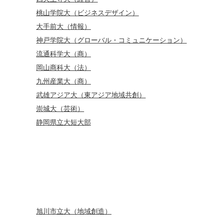
桃山学院大（ビジネスデザイン）
大手前大（情報）
神戸学院大（グローバル・コミュニケーション）
流通科学大（商）
岡山商科大（法）
九州産業大（商）
武雄アジア大（東アジア地域共創）
崇城大（芸術）
静岡県立大短大部
旭川市立大（地域創造）