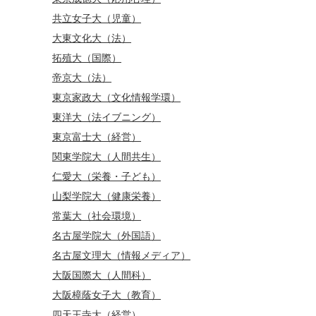
共立女子大（児童）
大東文化大（法）
拓殖大（国際）
帝京大（法）
東京家政大（文化情報学環）
東洋大（法イブニング）
東京富士大（経営）
関東学院大（人間共生）
仁愛大（栄養・子ども）
山梨学院大（健康栄養）
常葉大（社会環境）
名古屋学院大（外国語）
名古屋文理大（情報メディア）
大阪国際大（人間科）
大阪樟蔭女子大（教育）
四天王寺大（経営）