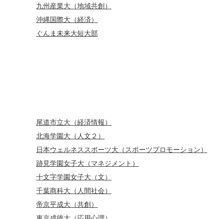
九州産業大（地域共創）
沖縄国際大（経済）
ぐんま未来大短大部
尾道市立大（経済情報）
北海学園大（人文２）
日本ウェルネススポーツ大（スポーツプロモーション）
跡見学園女子大（マネジメント）
十文字学園女子大（文）
千葉商科大（人間社会）
帝京平成大（共創）
東京成徳大（応用心理）