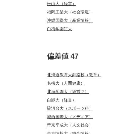
松山大（経営）
福岡工業大（社会環境）
沖縄国際大（産業情報）
白梅学園短大
偏差値 47
北海道教育大釧路校（教育）
名桜大（人間健康）
北海学園大（経営２）
白鷗大（経営）
駿河台大（スポーツ科）
城西国際大（メディア）
帝京平成大（人文社会）
東京情報大（総合情報）