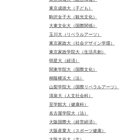
東京成徳大（子ども）
駒沢女子大（観光文化）
大東文化大（国際関係）
玉川大（リベラルアーツ）
東京家政大（社会デザイン学環）
東京家政学院大（生活共創）
明星大（経済）
関東学院大（国際文化）
桐蔭横浜大（法）
山梨学院大（国際リベラルアーツ）
清泉大（人文社会科）
至学館大（健康科）
名古屋学院大（法）
大阪国際大（経営経済）
大阪産業大（スポーツ健康）
大阪大谷大（文）