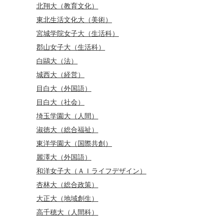
北翔大（教育文化）
東北生活文化大（美術）
宮城学院女子大（生活科）
郡山女子大（生活科）
白鷗大（法）
城西大（経営）
目白大（外国語）
目白大（社会）
埼玉学園大（人間）
淑徳大（総合福祉）
東洋学園大（国際共創）
麗澤大（外国語）
和洋女子大（ＡＩライフデザイン）
杏林大（総合政策）
大正大（地域創生）
高千穂大（人間科）