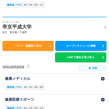
偏差値／GTZ
：
44～54／D1～C1
ていきょうへいせい
帝京平成大学
私立 東京都／千葉県
パンフ・願書取り寄せ
オープンキャンパス情報
LINEで通知を受け取る
WEB出願関連情報
比較
健康メディカル
偏差値／GTZ
：
43～61／D1～B2
健康医療スポーツ
偏差値／GTZ
：
44～53／D1～C2