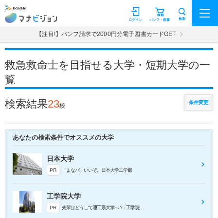
マナビジョン
検索
ログイン
パンフ・願書
【注目!】パンフ請求で2000円分電子図書カードGET
救急救命士を目指せる大学・短期大学の一
覧
検索結果
23
条件変更
校
あなたの検索条件でオススメの大学
日本大学
PR
「まなパ」いいぞ。日本大学工学部
工学院大学
PR
先輩はどうして理工系大学へ？ - 工学院大学