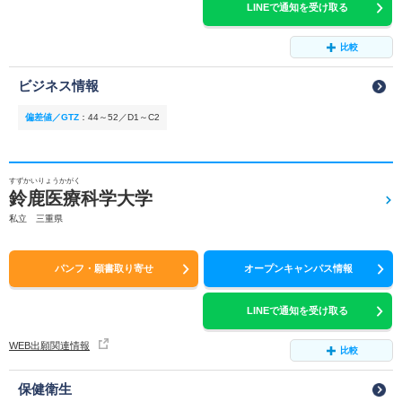
LINEで通知を受け取る
比較
ビジネス情報
偏差値／GTZ
：
44～52／D1～C2
すずかいりょうかがく
鈴鹿医療科学大学
私立 三重県
パンフ・願書取り寄せ
オープンキャンパス情報
LINEで通知を受け取る
WEB出願関連情報
比較
保健衛生