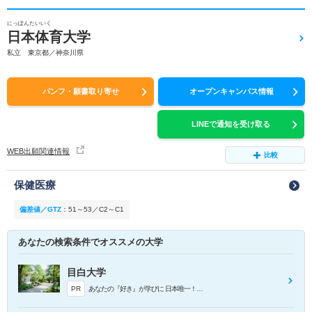
にっぽんたいいく
日本体育大学
私立 東京都／神奈川県
パンフ・願書取り寄せ
オープンキャンパス情報
LINEで通知を受け取る
WEB出願関連情報
比較
保健医療
偏差値／GTZ
：
51～53／C2～C1
あなたの検索条件でオススメの大学
目白大学
PR
あなたの『好き』が学びに 日本唯一！韓国学部新設 ※2027年4月設置予定