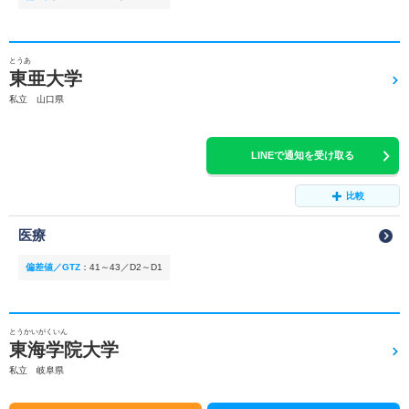
とうあ
東亜大学
私立 山口県
LINEで通知を受け取る
比較
医療
偏差値／GTZ
：
41～43／D2～D1
とうかいがくいん
東海学院大学
私立 岐阜県