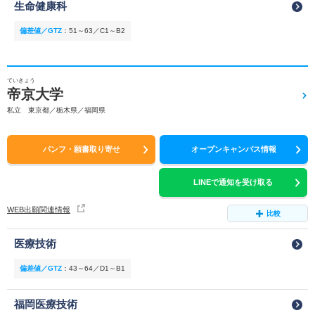
生命健康科
偏差値／GTZ
：
51～63／C1～B2
ていきょう
帝京大学
私立 東京都／栃木県／福岡県
パンフ・願書取り寄せ
オープンキャンパス情報
LINEで通知を受け取る
WEB出願関連情報
比較
医療技術
偏差値／GTZ
：
43～64／D1～B1
福岡医療技術