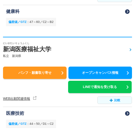
健康科
偏差値／GTZ
：
47～60／C2～B2
にいがたいりょうふくし
新潟医療福祉大学
私立 新潟県
パンフ・願書取り寄せ
オープンキャンパス情報
LINEで通知を受け取る
WEB出願関連情報
比較
医療技術
偏差値／GTZ
：
44～50／D1～C2