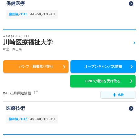
保健医療
偏差値／GTZ
：
44～59／C3～C1
かわさきいりょうふくし
川崎医療福祉大学
私立 岡山県
パンフ・願書取り寄せ
オープンキャンパス情報
LINEで通知を受け取る
WEB出願関連情報
比較
医療技術
偏差値／GTZ
：
45～60／D1～B1