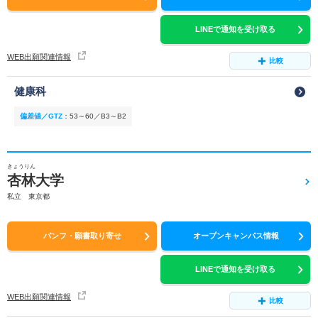
LINEで通知を受け取る
WEB出願関連情報
比較
健康科
偏差値／GTZ
：
53～60／B3～B2
きょうりん
杏林大学
私立 東京都
パンフ・願書取り寄せ
オープンキャンパス情報
LINEで通知を受け取る
WEB出願関連情報
比較