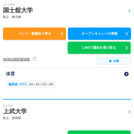
こくしかん
国士舘大学
私立 東京都
パンフ・願書取り寄せ
オープンキャンパス情報
LINEで通知を受け取る
WEB出願関連情報
比較
体育
偏差値／GTZ
：
44～61／C3～B3
じょうぶ
上武大学
私立 群馬県