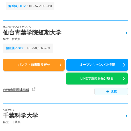
偏差値／GTZ
：
40～57／D2～B3
せんだいせいようがくいん
仙台青葉学院短期大学
短大 宮城県
偏差値／GTZ
：
43～50／D2～C1
パンフ・願書取り寄せ
オープンキャンパス情報
LINEで通知を受け取る
WEB出願関連情報
比較
ちばかがく
千葉科学大学
私立 千葉県