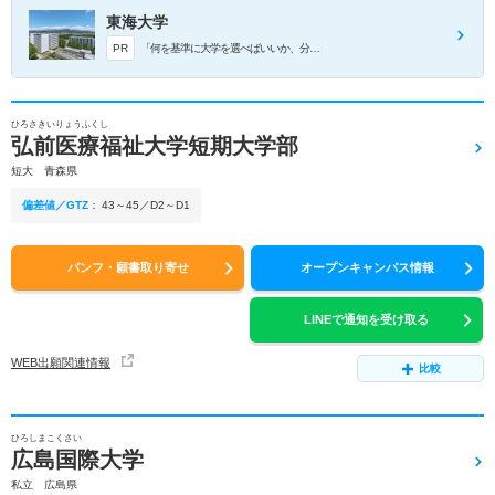
東海大学
PR
「何を基準に大学を選べばいいか、分からない！」というあなたへ。
ひろさきいりょうふくし
弘前医療福祉大学短期大学部
短大 青森県
偏差値／GTZ
：
43～45／D2～D1
パンフ・願書取り寄せ
オープンキャンパス情報
LINEで通知を受け取る
WEB出願関連情報
比較
ひろしまこくさい
広島国際大学
私立 広島県