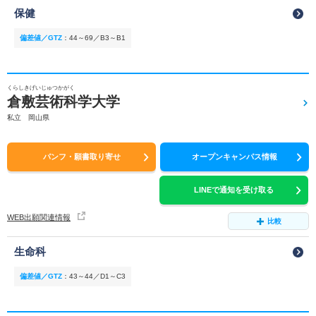
保健
偏差値／GTZ
：
44～69／B3～B1
くらしきげいじゅつかがく
倉敷芸術科学大学
私立 岡山県
パンフ・願書取り寄せ
オープンキャンパス情報
LINEで通知を受け取る
WEB出願関連情報
比較
生命科
偏差値／GTZ
：
43～44／D1～C3