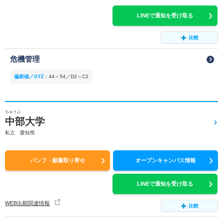
LINEで通知を受け取る
比較
危機管理
偏差値／GTZ
：
44～54／D2～C2
ちゅうぶ
中部大学
私立 愛知県
パンフ・願書取り寄せ
オープンキャンパス情報
LINEで通知を受け取る
WEB出願関連情報
比較