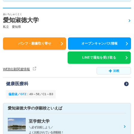
あいちしゅくとく
愛知淑徳大学
私立 愛知県
パンフ・願書取り寄せ
オープンキャンパス情報
LINEで通知を受け取る
WEB出願関連情報
比較
健康医療科
偏差値／GTZ
：
49～58／C1～B3
愛知淑徳大学の併願校といえば
至学館大学
＼必ず比較しよう／
よく比較されている併願校！