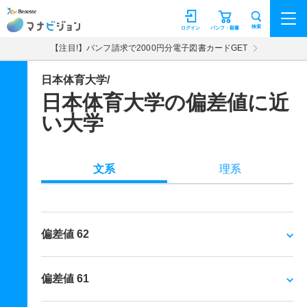
マナビジョン
検索
ログイン
パンフ・願書
【注目!】パンフ請求で2000円分電子図書カードGET
日本体育大学/
日本体育大学の偏差値に近
い大学
文系
理系
偏差値 62
偏差値 61