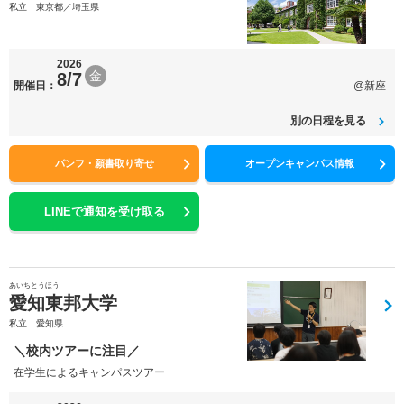
私立 東京都／埼玉県
2026
金
8/7
開催日：
@新座
別の日程を見る
パンフ・願書取り寄せ
オープンキャンパス情報
LINEで通知を受け取る
あいちとうほう
愛知東邦大学
私立 愛知県
＼校内ツアーに注目／
在学生によるキャンパスツアー