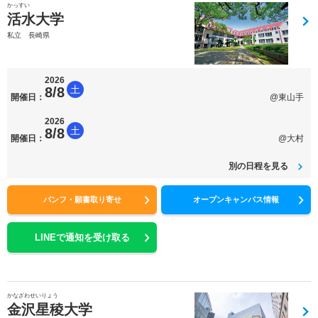
かっすい
活水大学
私立 長崎県
2026
土
8/8
開催日：
@東山手
2026
土
8/8
開催日：
@大村
別の日程を見る
パンフ・願書取り寄せ
オープンキャンパス情報
LINEで通知を受け取る
かなざわせいりょう
金沢星稜大学