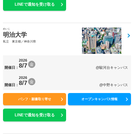
LINEで通知を受け取る
めいじ
明治大学
私立 東京都／神奈川県
2026
金
8/7
開催日：
@駿河台キャンパス
2026
金
8/7
開催日：
@中野キャンパス
パンフ・願書取り寄せ
オープンキャンパス情報
LINEで通知を受け取る