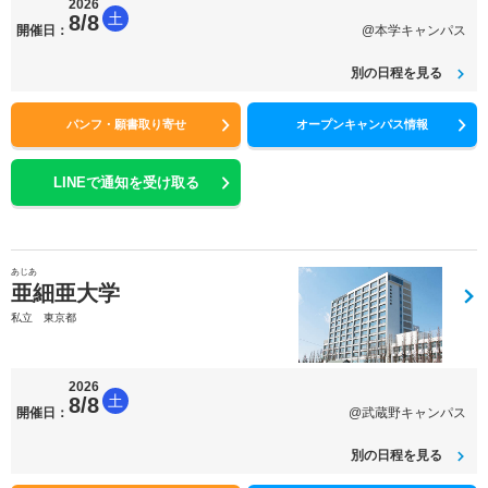
2026
土
8/8
開催日：
@本学キャンパス
別の日程を見る
パンフ・願書取り寄せ
オープンキャンパス情報
LINEで通知を受け取る
あじあ
亜細亜大学
私立 東京都
2026
土
8/8
開催日：
@武蔵野キャンパス
別の日程を見る