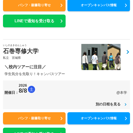
パンフ・願書取り寄せ
オープンキャンパス情報
LINEで通知を受け取る
いしのまきせんしゅう
石巻専修大学
私立 宮城県
＼校内ツアーに注目／
学生気分を先取り！キャンパスツアー
2026
土
8/8
開催日：
@本学
別の日程を見る
パンフ・願書取り寄せ
オープンキャンパス情報