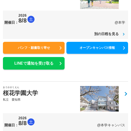
2026
土
8/8
開催日：
@本学
別の日程を見る
パンフ・願書取り寄せ
オープンキャンパス情報
LINEで通知を受け取る
おうかがくえん
桜花学園大学
私立 愛知県
2026
土
8/8
開催日：
@本学キャンパス