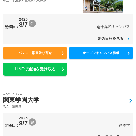
私立 千葉県／群馬県／東京都
2026
金
8/7
開催日：
@千葉柏キャンパス
別の日程を見る
パンフ・願書取り寄せ
オープンキャンパス情報
LINEで通知を受け取る
かんとうがくえん
関東学園大学
私立 群馬県
2026
金
8/7
開催日：
@本学