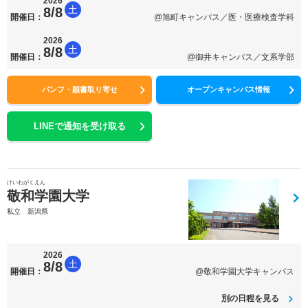
2026
土
8/8
開催日：
@旭町キャンパス／医・医療検査学科
2026
土
8/8
開催日：
@御井キャンパス／文系学部
パンフ・願書取り寄せ
オープンキャンパス情報
LINEで通知を受け取る
けいわがくえん
敬和学園大学
私立 新潟県
2026
土
8/8
開催日：
@敬和学園大学キャンパス
別の日程を見る