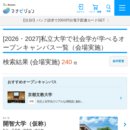
マナビジョン
検索
ログイン
パンフ・願書
【注目!】パンフ請求で2000円分電子図書カードGET
[2026・2027]私立大学で社会学が学べるオ
ープンキャンパス一覧（会場実施）
検索結果
(会場実施)
240
条件変更
校
おすすめオープンキャンパス
京都文教大学
PR
先生と在学生のリアルな体験談に触れるトークセッションで、学科の学びや特色がぐっと身近に感じられます。授業の裏話や進路の実例を直接聞いて、その場で質問できるからコース選びの迷いも解消し、自分に合った将来像をより具体的に描けます！
かいち
開智大学（仮称）