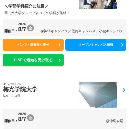
＼学部学科紹介に注目／
西九州大学グループすべての学科が集結！
2026
金
8/7
開催日：
@神埼キャンパス／佐賀キャンパス／小城キャンパス
パンフ・願書取り寄せ
オープンキャンパス情報
LINEで通知を受け取る
ばいこうがくいん
梅光学院大学
私立 山口県
2026
金
8/7
開催日：
@沖縄会場