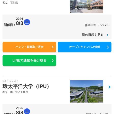
私立 石川県
2026
土
8/8
開催日：
@本学キャンパス
別の日程を見る
パンフ・願書取り寄せ
オープンキャンパス情報
LINEで通知を受け取る
かんたいへいよう
環太平洋大学（IPU）
私立 岡山県／千葉県
2026
土
8/8