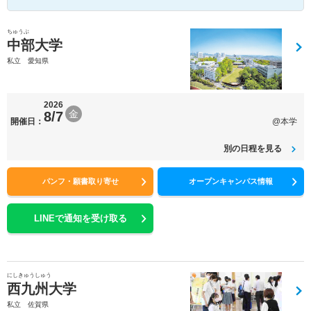
ちゅうぶ
中部大学
私立 愛知県
2026
金
8/7
開催日：
@本学
別の日程を見る
パンフ・願書取り寄せ
オープンキャンパス情報
LINEで通知を受け取る
にしきゅうしゅう
西九州大学
私立 佐賀県