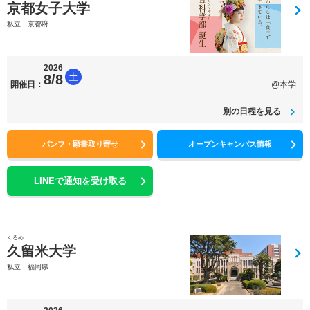
京都女子大学
私立 京都府
2026
土
8/8
開催日：
@本学
別の日程を見る
パンフ・願書取り寄せ
オープンキャンパス情報
LINEで通知を受け取る
くるめ
久留米大学
私立 福岡県