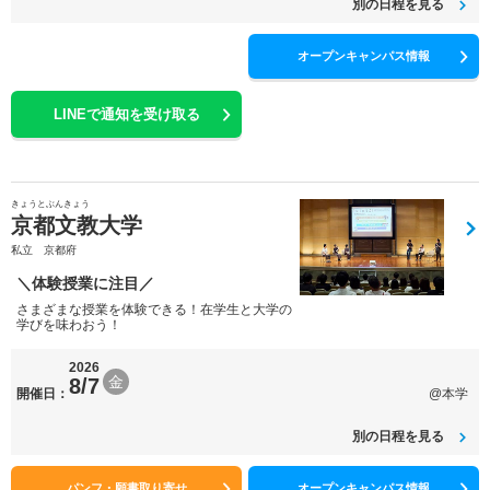
別の日程を見る
オープンキャンパス情報
LINEで通知を受け取る
きょうとぶんきょう
京都文教大学
私立 京都府
＼体験授業に注目／
さまざまな授業を体験できる！在学生と大学の
学びを味わおう！
2026
金
8/7
開催日：
@本学
別の日程を見る
パンフ・願書取り寄せ
オープンキャンパス情報