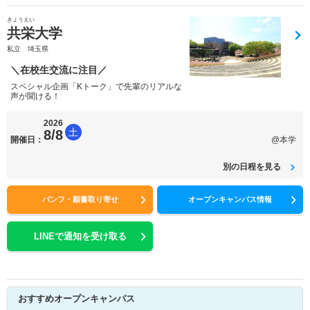
きょうえい
共栄大学
私立 埼玉県
＼在校生交流に注目／
スペシャル企画「Kトーク」で先輩のリアルな
声が聞ける！
2026
土
8/8
開催日：
@本学
別の日程を見る
パンフ・願書取り寄せ
オープンキャンパス情報
LINEで通知を受け取る
おすすめオープンキャンパス