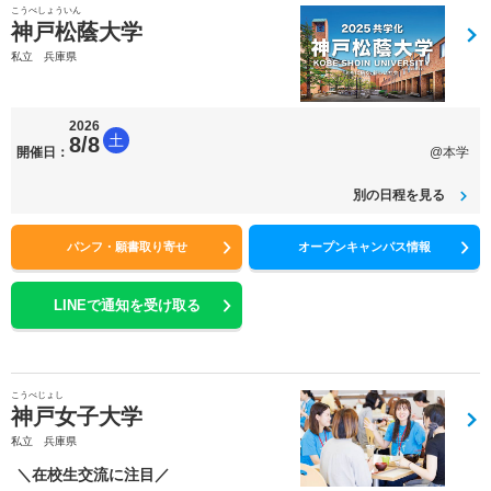
こうべしょういん
神戸松蔭大学
私立 兵庫県
2026
土
8/8
開催日：
@本学
別の日程を見る
パンフ・願書取り寄せ
オープンキャンパス情報
LINEで通知を受け取る
こうべじょし
神戸女子大学
私立 兵庫県
＼在校生交流に注目／