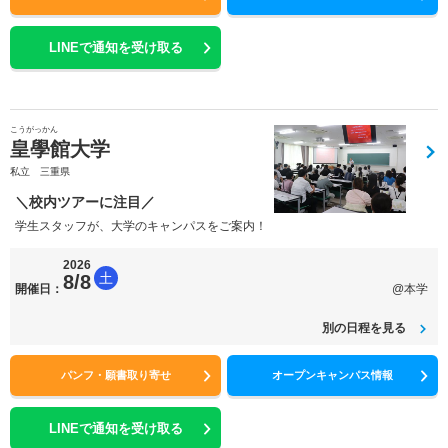
LINEで通知を受け取る
こうがっかん
皇學館大学
私立 三重県
＼校内ツアーに注目／
学生スタッフが、大学のキャンパスをご案内！
2026
土
8/8
開催日：
@本学
別の日程を見る
パンフ・願書取り寄せ
オープンキャンパス情報
LINEで通知を受け取る