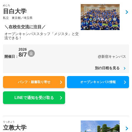
めじろ
目白大学
私立 東京都／埼玉県
＼在校生交流に注目／
オープンキャンパススタッフ「メジスタ」と交
流できる！
2026
金
8/7
開催日：
@新宿キャンパス
別の日程を見る
パンフ・願書取り寄せ
オープンキャンパス情報
LINEで通知を受け取る
りっきょう
立教大学