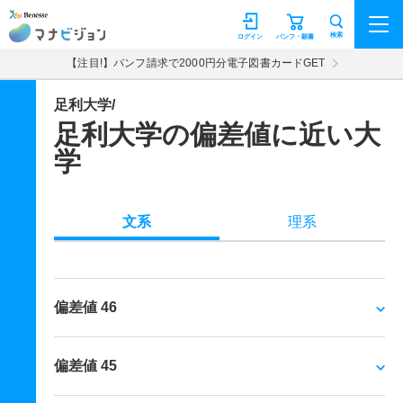
マナビジョン
検索
ログイン
パンフ・願書
【注目!】パンフ請求で2000円分電子図書カードGET
足利大学/
足利大学の偏差値に近い大
学
文系
理系
偏差値 46
偏差値 45