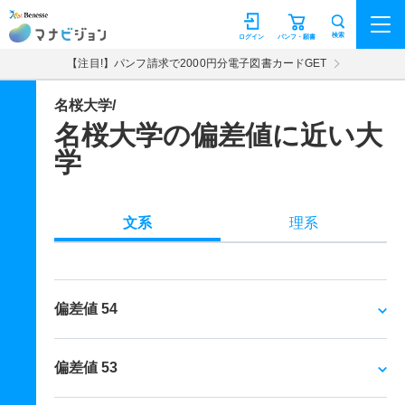
マナビジョン
検索
ログイン
パンフ・願書
【注目!】パンフ請求で2000円分電子図書カードGET
名桜大学/
名桜大学の偏差値に近い大
学
文系
理系
偏差値 54
偏差値 53