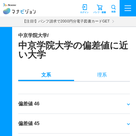
マナビジョン
検索
ログイン
パンフ・願書
【注目!】パンフ請求で2000円分電子図書カードGET
中京学院大学/
中京学院大学の偏差値に近
い大学
文系
理系
偏差値 46
偏差値 45