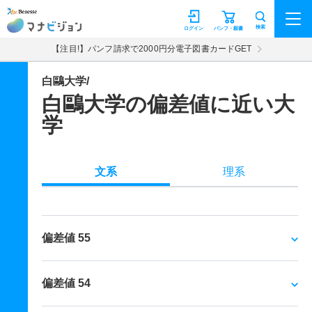
マナビジョン
検索
ログイン
パンフ・願書
【注目!】パンフ請求で2000円分電子図書カードGET
白鷗大学/
白鷗大学の偏差値に近い大
学
文系
理系
偏差値 55
偏差値 54