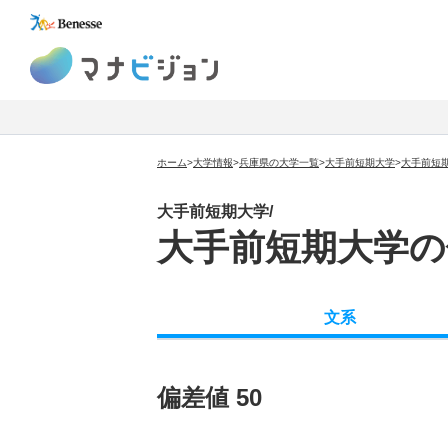
マナビジョン
ホーム
>
大学情報
>
兵庫県の大学一覧
>
大手前短期大学
>
大手前短
大手前短期大学/
大手前短期大学の
文系
偏差値 50