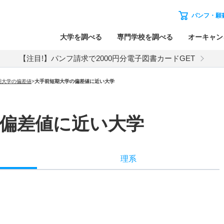
パンフ・願
大学を調べる
専門学校を調べる
オーキャン
【注目!】パンフ請求で2000円分電子図書カードGET
期大学の偏差値
>
大手前短期大学の偏差値に近い大学
偏差値に近い大学
理系