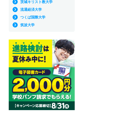
茨城キリスト教大学
流通経済大学
つくば国際大学
筑波大学