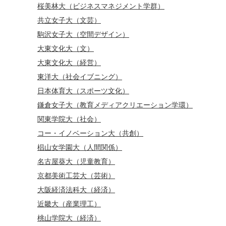
桜美林大（ビジネスマネジメント学群）
共立女子大（文芸）
駒沢女子大（空間デザイン）
大東文化大（文）
大東文化大（経営）
東洋大（社会イブニング）
日本体育大（スポーツ文化）
鎌倉女子大（教育メディアクリエーション学環）
関東学院大（社会）
コー・イノベーション大（共創）
椙山女学園大（人間関係）
名古屋葵大（児童教育）
京都美術工芸大（芸術）
大阪経済法科大（経済）
近畿大（産業理工）
桃山学院大（経済）