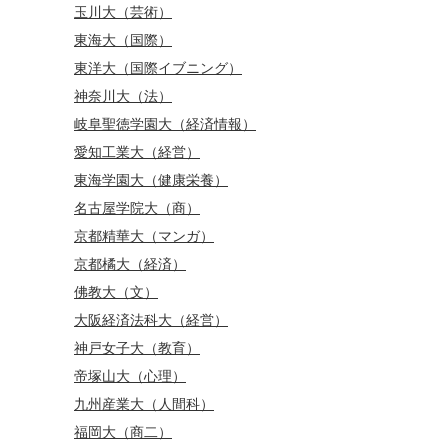
玉川大（芸術）
東海大（国際）
東洋大（国際イブニング）
神奈川大（法）
岐阜聖徳学園大（経済情報）
愛知工業大（経営）
東海学園大（健康栄養）
名古屋学院大（商）
京都精華大（マンガ）
京都橘大（経済）
佛教大（文）
大阪経済法科大（経営）
神戸女子大（教育）
帝塚山大（心理）
九州産業大（人間科）
福岡大（商二）