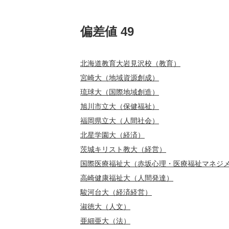
偏差値 49
北海道教育大岩見沢校（教育）
宮崎大（地域資源創成）
琉球大（国際地域創造）
旭川市立大（保健福祉）
福岡県立大（人間社会）
北星学園大（経済）
茨城キリスト教大（経営）
国際医療福祉大（赤坂心理・医療福祉マネジ
高崎健康福祉大（人間発達）
駿河台大（経済経営）
淑徳大（人文）
亜細亜大（法）