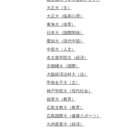
大正大（文）
大正大（臨床心理）
東海大（体育）
日本大（国際関係）
愛知大（現代中国）
中部大（人文）
名古屋学院大（経済）
京都橘大（国際）
大阪経済法科大（法）
甲南女子大（文）
神戸学院大（現代社会）
就実大（教育）
広島文教大（教育）
広島国際大（健康スポーツ）
九州産業大（経済）