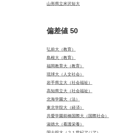
山形県立米沢短大
偏差値 50
弘前大（教育）
島根大（教育）
福岡教育大（教育）
琉球大（人文社会）
岩手県立大（社会福祉）
高知県立大（社会福祉）
北海学園大（法）
東北学院大（経済）
共愛学園前橋国際大（国際社会）
淑徳大（看護栄養）
国士舘大（２１世紀アジア）