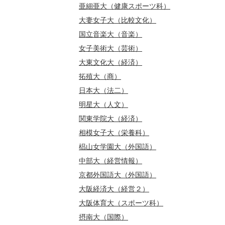
亜細亜大（健康スポーツ科）
大妻女子大（比較文化）
国立音楽大（音楽）
女子美術大（芸術）
大東文化大（経済）
拓殖大（商）
日本大（法二）
明星大（人文）
関東学院大（経済）
相模女子大（栄養科）
椙山女学園大（外国語）
中部大（経営情報）
京都外国語大（外国語）
大阪経済大（経営２）
大阪体育大（スポーツ科）
摂南大（国際）