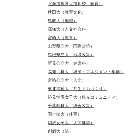
北海道教育大旭川校（教育）
秋田大（教育文化）
鳥取大（地域）
高知大（人文社会科）
宮崎大（教育）
山梨県立大（国際政策）
島根県立大（地域政策）
新見公立大（健康科）
高知工科大（経済・マネジメント学群）
宮崎公立大（人文）
東北福祉大（共生まちづくり）
跡見学園女子大（観光コミュニティ）
千葉商科大（総合政策）
国士舘大（体育）
駒沢女子大（人間健康）
創価大（法）