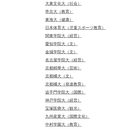
大東文化大（社会）
帝京大（教育）
東海大（健康）
日本体育大（児童スポーツ教育）
関東学院大（経営）
愛知学院大（文）
金城学院大（文）
名古屋学院大（経営）
京都精華大（芸術）
京都橘大（文）
京都橘大（発達教育）
追手門学院大（国際）
神戸学院大（経営）
宝塚医療大（観光）
九州産業大（国際文化）
中村学園大（教育）