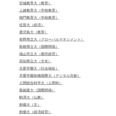
宮城教育大（教育）
上越教育大（学校教育）
鳴門教育大（学校教育）
佐賀大（経済）
鹿児島大（教育）
長野県立大（グローバルマネジメント）
島根県立大（国際関係）
福山市立大（都市経営）
高知県立大（文化）
北星学園大（社会福祉）
共愛学園前橋国際大（デジタル共創）
人間総合科学大（人間科）
亜細亜大（国際関係）
駒澤大（仏教）
創価大（文）
創価大（経済経営）