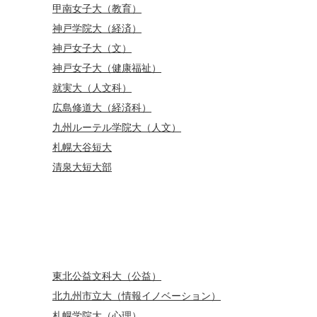
甲南女子大（教育）
神戸学院大（経済）
神戸女子大（文）
神戸女子大（健康福祉）
就実大（人文科）
広島修道大（経済科）
九州ルーテル学院大（人文）
札幌大谷短大
清泉大短大部
東北公益文科大（公益）
北九州市立大（情報イノベーション）
札幌学院大（心理）