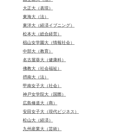
大正大（表現）
東海大（法）
東洋大（経済イブニング）
松本大（総合経営）
椙山女学園大（情報社会）
中部大（教育）
名古屋葵大（健康科）
佛教大（社会福祉）
摂南大（法）
甲南女子大（社会）
神戸女学院大（国際）
広島修道大（商）
安田女子大（現代ビジネス）
松山大（経済）
九州産業大（芸術）