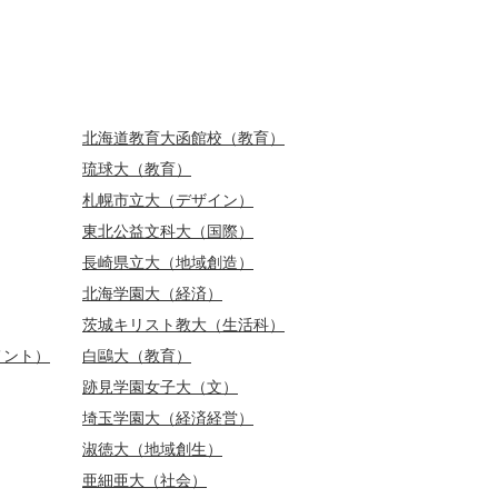
北海道教育大函館校（教育）
琉球大（教育）
札幌市立大（デザイン）
東北公益文科大（国際）
長崎県立大（地域創造）
北海学園大（経済）
茨城キリスト教大（生活科）
メント）
白鷗大（教育）
跡見学園女子大（文）
埼玉学園大（経済経営）
淑徳大（地域創生）
亜細亜大（社会）