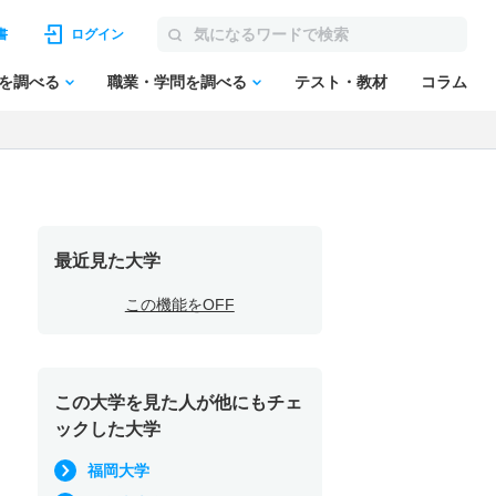
書
ログイン
を調べる
職業・学問を調べる
テスト・教材
コラム
最近見た大学
この機能をOFF
この大学を見た人が他にもチェ
ックした大学
福岡大学