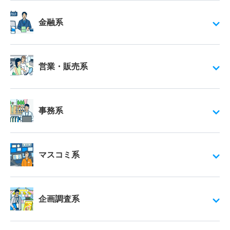
金融系
営業・販売系
事務系
マスコミ系
企画調査系