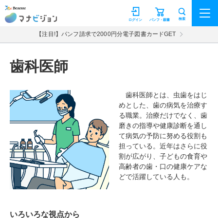
マナビジョン
検索
ログイン
パンフ・願書
【注目!】パンフ請求で2000円分電子図書カードGET
歯科医師
歯科医師とは、虫歯をはじ
めとした、歯の病気を治療す
る職業。治療だけでなく、歯
磨きの指導や健康診断を通し
て病気の予防に努める役割も
担っている。近年はさらに役
割が広がり、子どもの食育や
高齢者の歯・口の健康ケアな
どで活躍している人も。
いろいろな視点から