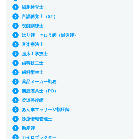
細胞検査士
言語聴覚士（ST）
視能訓練士
はり師・きゅう師（鍼灸師）
音楽療法士
臨床工学技士
歯科技工士
歯科衛生士
薬品メーカー勤務
義肢装具士（PO）
柔道整復師
あん摩マッサージ指圧師
診療情報管理士
助産師
カイロプラクター