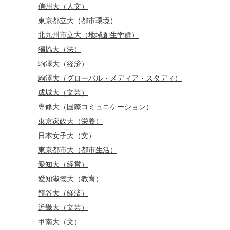
信州大（人文）
東京都立大（都市環境）
北九州市立大（地域創生学群）
獨協大（法）
駒澤大（経済）
駒澤大（グローバル・メディア・スタディ）
成城大（文芸）
専修大（国際コミュニケーション）
東京家政大（栄養）
日本女子大（文）
東京都市大（都市生活）
愛知大（経営）
愛知淑徳大（教育）
龍谷大（経済）
近畿大（文芸）
甲南大（文）