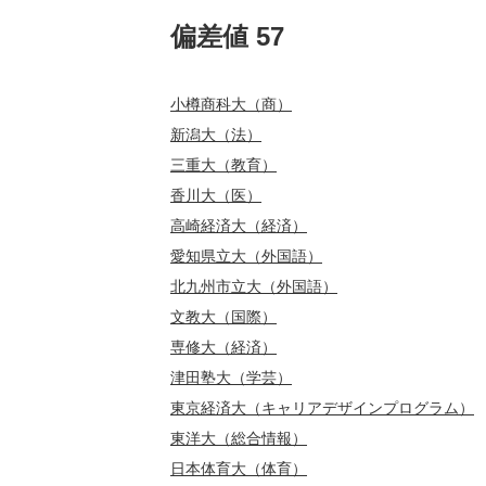
偏差値 57
小樽商科大（商）
新潟大（法）
三重大（教育）
香川大（医）
高崎経済大（経済）
愛知県立大（外国語）
北九州市立大（外国語）
文教大（国際）
専修大（経済）
津田塾大（学芸）
東京経済大（キャリアデザインプログラム）
東洋大（総合情報）
日本体育大（体育）