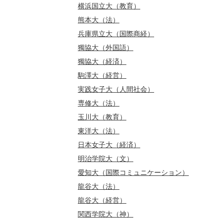
横浜国立大（教育）
熊本大（法）
兵庫県立大（国際商経）
獨協大（外国語）
獨協大（経済）
駒澤大（経営）
実践女子大（人間社会）
専修大（法）
玉川大（教育）
東洋大（法）
日本女子大（経済）
明治学院大（文）
愛知大（国際コミュニケーション）
龍谷大（法）
龍谷大（経営）
関西学院大（神）