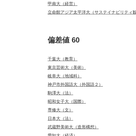
甲南大（経営）
立命館アジア太平洋大（サステイナビリティ
偏差値 60
千葉大（教育）
東京芸術大（美術）
岐阜大（地域科）
神戸市外国語大（外国語２）
駒澤大（法）
昭和女子大（国際）
専修大（文）
日本大（法）
武蔵野美術大（造形構想）
愛知大（経済）