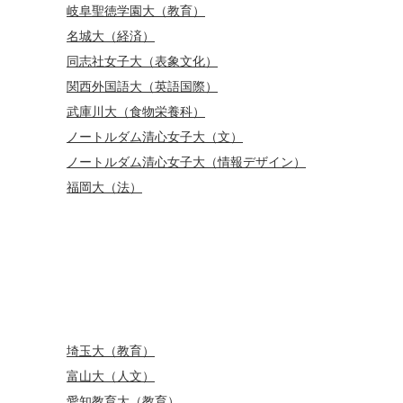
岐阜聖徳学園大（教育）
名城大（経済）
同志社女子大（表象文化）
関西外国語大（英語国際）
武庫川大（食物栄養科）
ノートルダム清心女子大（文）
ノートルダム清心女子大（情報デザイン）
福岡大（法）
埼玉大（教育）
富山大（人文）
愛知教育大（教育）