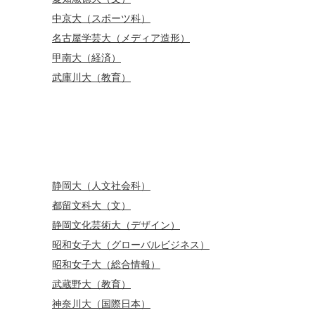
中京大（スポーツ科）
名古屋学芸大（メディア造形）
甲南大（経済）
武庫川大（教育）
静岡大（人文社会科）
都留文科大（文）
静岡文化芸術大（デザイン）
昭和女子大（グローバルビジネス）
昭和女子大（総合情報）
武蔵野大（教育）
神奈川大（国際日本）