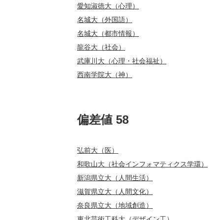
愛知淑徳大（心理）
名城大（外国語）
名城大（都市情報）
龍谷大（社会）
武庫川大（心理・社会福祉）
西南学院大（神）
偏差値 58
弘前大（医）
和歌山大（社会インフォマティクス学環）
新潟県立大（人間生活）
滋賀県立大（人間文化）
奈良県立大（地域創造）
東北芸術工科大（デザイン工）