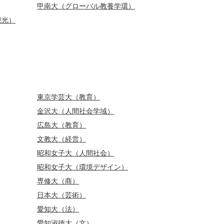
甲南大（グローバル教養学環）
観光）
東京学芸大（教育）
金沢大（人間社会学域）
広島大（教育）
文教大（経営）
昭和女子大（人間社会）
昭和女子大（環境デザイン）
専修大（商）
日本大（芸術）
愛知大（法）
愛知淑徳大（文）