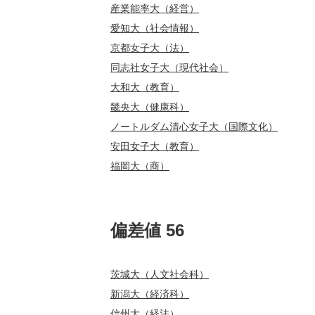
産業能率大（経営）
愛知大（社会情報）
京都女子大（法）
同志社女子大（現代社会）
大和大（教育）
畿央大（健康科）
ノートルダム清心女子大（国際文化）
安田女子大（教育）
福岡大（商）
偏差値 56
茨城大（人文社会科）
新潟大（経済科）
信州大（経法）