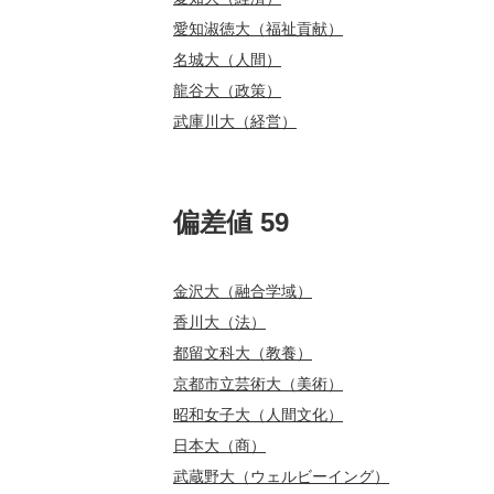
愛知淑徳大（福祉貢献）
名城大（人間）
龍谷大（政策）
武庫川大（経営）
偏差値 59
金沢大（融合学域）
香川大（法）
都留文科大（教養）
京都市立芸術大（美術）
昭和女子大（人間文化）
日本大（商）
武蔵野大（ウェルビーイング）