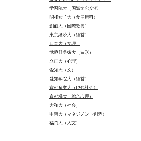
学習院大（国際文化交流）
昭和女子大（食健康科）
創価大（国際教養）
東京経済大（経営）
日本大（文理）
武蔵野美術大（造形）
立正大（心理）
愛知大（文）
愛知学院大（経営）
京都産業大（現代社会）
京都橘大（総合心理）
大和大（社会）
甲南大（マネジメント創造）
福岡大（人文）