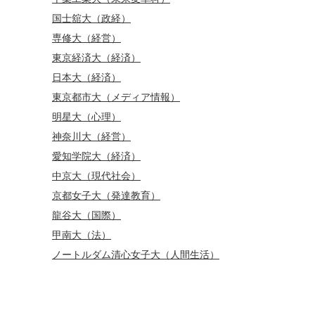
国士舘大（政経）
専修大（経営）
東京経済大（経済）
日本大（経済）
東京都市大（メディア情報）
明星大（心理）
神奈川大（経営）
愛知学院大（経済）
中京大（現代社会）
京都女子大（発達教育）
龍谷大（国際）
甲南大（法）
ノートルダム清心女子大（人間生活）