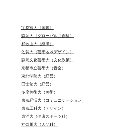
宇都宮大（国際）
静岡大（グローバル共創科）
和歌山大（経済）
佐賀大（芸術地域デザイン）
静岡文化芸術大（文化政策）
京都市立芸術大（音楽）
東北学院大（経営）
国士舘大（経営）
多摩美術大（美術）
東京経済大（コミュニケーション）
東京工科大（デザイン）
東洋大（健康スポーツ科）
神奈川大（人間科）