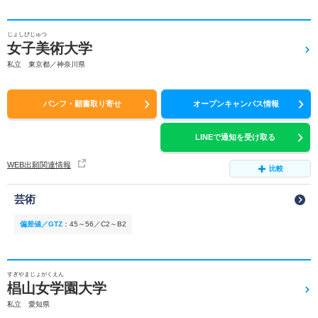
じょしびじゅつ
女子美術大学
私立 東京都／神奈川県
パンフ・願書取り寄せ
オープンキャンパス情報
LINEで通知を受け取る
WEB出願関連情報
比較
芸術
偏差値／GTZ
：
45～56／C2～B2
すぎやまじょがくえん
椙山女学園大学
私立 愛知県