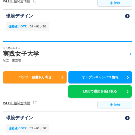
WEB出願関連情報
比較
環境デザイン
偏差値／GTZ
：
59～61／B1
じっせんじょし
実践女子大学
私立 東京都
パンフ・願書取り寄せ
オープンキャンパス情報
LINEで通知を受け取る
WEB出願関連情報
比較
環境デザイン
偏差値／GTZ
：
53～61／B2