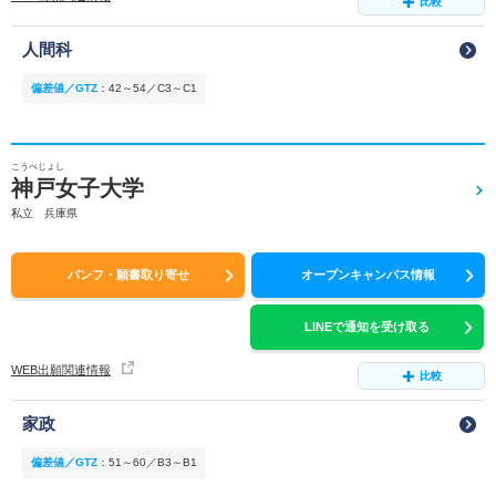
比較
人間科
偏差値／GTZ
：
42～54／C3～C1
こうべじょし
神戸女子大学
私立 兵庫県
パンフ・願書取り寄せ
オープンキャンパス情報
LINEで通知を受け取る
WEB出願関連情報
比較
家政
偏差値／GTZ
：
51～60／B3～B1