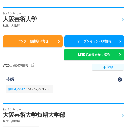
おおさかげいじゅつ
大阪芸術大学
私立 大阪府
パンフ・願書取り寄せ
オープンキャンパス情報
LINEで通知を受け取る
WEB出願関連情報
比較
芸術
偏差値／GTZ
：
44～59／C3～B3
おおさかげいじゅつ
大阪芸術大学短期大学部
短大 兵庫県