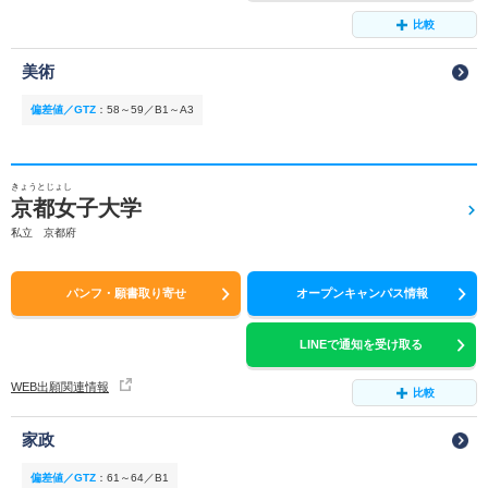
比較
美術
偏差値／GTZ
：
58～59／B1～A3
きょうとじょし
京都女子大学
私立 京都府
パンフ・願書取り寄せ
オープンキャンパス情報
LINEで通知を受け取る
WEB出願関連情報
比較
家政
偏差値／GTZ
：
61～64／B1