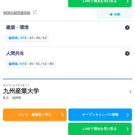
LINEで通知を受け取る
WEB出願関連情報
比較
建築・環境
偏差値／GTZ
：
43～49／C2
人間共生
偏差値／GTZ
：
45～51／C1～B3
きゅうしゅうさんぎょう
九州産業大学
私立 福岡県
パンフ・願書取り寄せ
オープンキャンパス情報
LINEで通知を受け取る