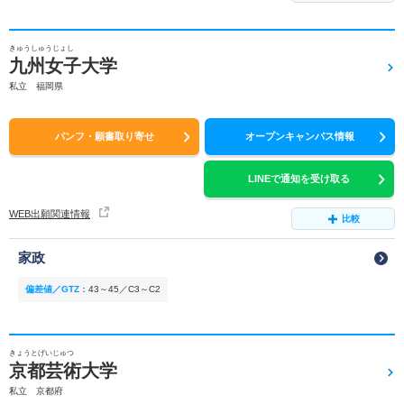
きゅうしゅうじょし
九州女子大学
私立 福岡県
パンフ・願書取り寄せ
オープンキャンパス情報
LINEで通知を受け取る
WEB出願関連情報
比較
家政
偏差値／GTZ
：
43～45／C3～C2
きょうとげいじゅつ
京都芸術大学
私立 京都府