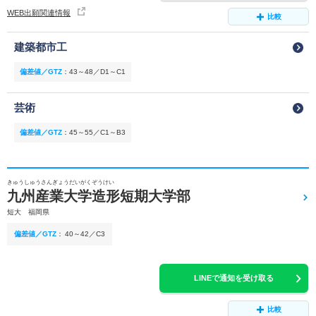
WEB出願関連情報
比較
建築都市工
偏差値／GTZ
：
43～48／D1～C1
芸術
偏差値／GTZ
：
45～55／C1～B3
きゅうしゅうさんぎょうだいがくぞうけい
九州産業大学造形短期大学部
短大 福岡県
偏差値／GTZ
：
40～42／C3
LINEで通知を受け取る
比較