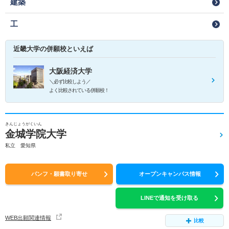
建築
工
近畿大学の併願校といえば
大阪経済大学
＼必ず比較しよう／
よく比較されている併願校！
きんじょうがくいん
金城学院大学
私立 愛知県
パンフ・願書取り寄せ
オープンキャンパス情報
LINEで通知を受け取る
WEB出願関連情報
比較