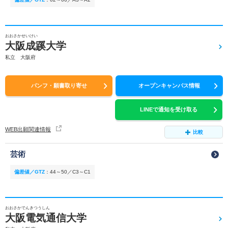
おおさかせいけい
大阪成蹊大学
私立 大阪府
パンフ・願書取り寄せ
オープンキャンパス情報
LINEで通知を受け取る
WEB出願関連情報
比較
芸術
偏差値／GTZ
：
44～50／C3～C1
おおさかでんきつうしん
大阪電気通信大学