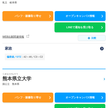
私立 岐阜県
パンフ・願書取り寄せ
オープンキャンパス情報
LINEで通知を受け取る
WEB出願関連情報
比較
家政
偏差値／GTZ
：
42～46／C3～C2
くまもとけんりつ
熊本県立大学
国公立 熊本県
パンフ・願書取り寄せ
オープンキャンパス情報