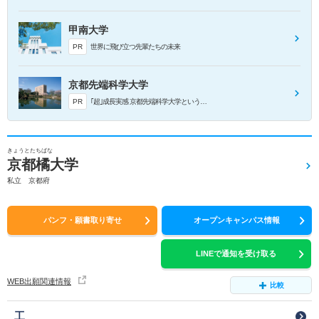
甲南大学
PR
世界に飛び立つ先輩たちの未来
京都先端科学大学
PR
｢超｣成⻑実感 京都先端科学⼤学という選択
きょうとたちばな
京都橘大学
私立 京都府
パンフ・願書取り寄せ
オープンキャンパス情報
LINEで通知を受け取る
WEB出願関連情報
比較
工