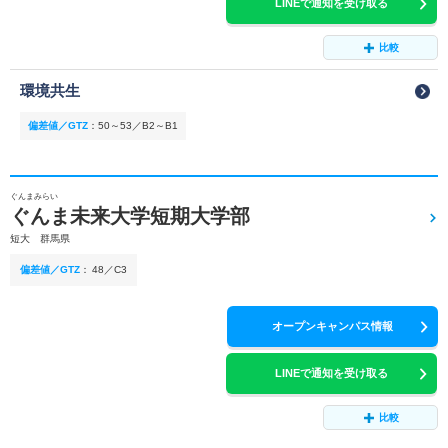
LINEで通知を受け取る
比較
環境共生
偏差値／GTZ
：
50～53／B2～B1
ぐんまみらい
ぐんま未来大学短期大学部
短大 群馬県
偏差値／GTZ
：
48／C3
オープンキャンパス情報
LINEで通知を受け取る
比較