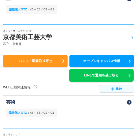
偏差値／GTZ
：
45～55／C2～B3
きょうとびじゅつこうげい
京都美術工芸大学
私立 京都府
パンフ・願書取り寄せ
オープンキャンパス情報
LINEで通知を受け取る
WEB出願関連情報
比較
芸術
偏差値／GTZ
：
48～53／C2～C1
きょうとふりつ