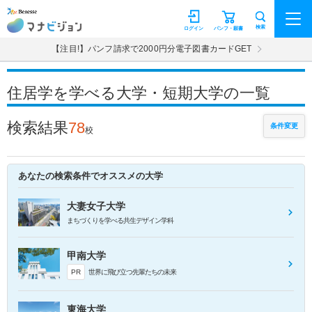
マナビジョン
検索
ログイン
パンフ・願書
【注目!】パンフ請求で2000円分電子図書カードGET
住居学を学べる大学・短期大学の一覧
検索結果
78
条件変更
校
あなたの検索条件でオススメの大学
大妻女子大学
まちづくりを学べる共生デザイン学科
甲南大学
PR
世界に飛び立つ先輩たちの未来
東海大学