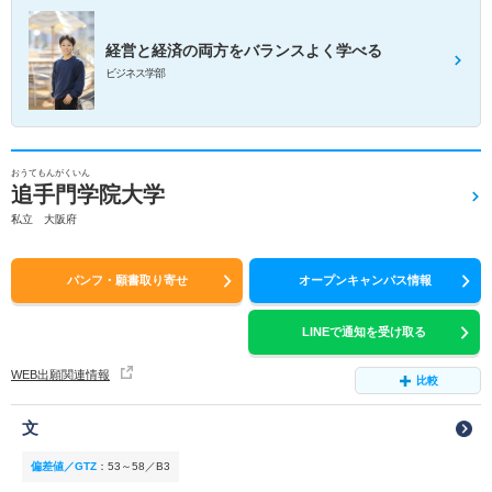
経営と経済の両方をバランスよく学べる
ビジネス学部
おうてもんがくいん
追手門学院大学
私立 大阪府
パンフ・願書取り寄せ
オープンキャンパス情報
LINEで通知を受け取る
WEB出願関連情報
比較
文
偏差値／GTZ
：
53～58／B3