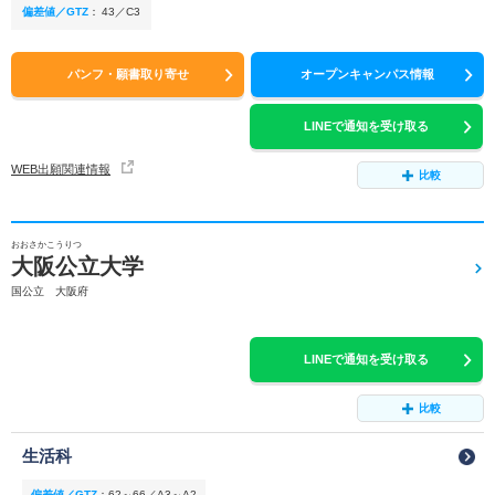
偏差値／GTZ
：
43／C3
パンフ・願書取り寄せ
オープンキャンパス情報
LINEで通知を受け取る
WEB出願関連情報
比較
おおさかこうりつ
大阪公立大学
国公立 大阪府
LINEで通知を受け取る
比較
生活科
偏差値／GTZ
：
62～66／A3～A2