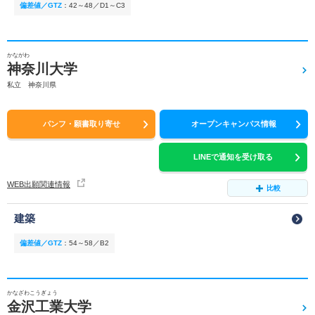
偏差値／GTZ
：
42～48／D1～C3
かながわ
神奈川大学
私立 神奈川県
パンフ・願書取り寄せ
オープンキャンパス情報
LINEで通知を受け取る
WEB出願関連情報
比較
建築
偏差値／GTZ
：
54～58／B2
かなざわこうぎょう
金沢工業大学