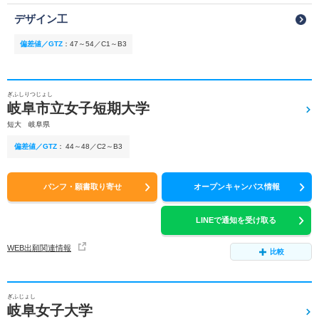
デザイン工
偏差値／GTZ
：
47～54／C1～B3
ぎふしりつじょし
岐阜市立女子短期大学
短大 岐阜県
偏差値／GTZ
：
44～48／C2～B3
パンフ・願書取り寄せ
オープンキャンパス情報
LINEで通知を受け取る
WEB出願関連情報
比較
ぎふじょし
岐阜女子大学