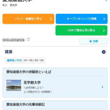
私立 愛知県
パンフ・願書取り寄せ
オープンキャンパス情報
LINEで通知を受け取る
WEB出願関連情報
比較
建築
偏差値／GTZ
：
54～58／B3～B2
愛知淑徳大学の併願校といえば
至学館大学
＼必ず比較しよう／
よく比較されている併願校！
愛知淑徳大学の先輩体験記