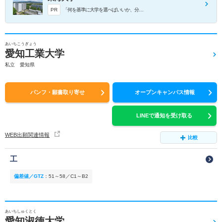
PR
「何を基準に大学を選べばいいか、分からない！」というあなたへ。
あいちこうぎょう
愛知工業大学
私立 愛知県
パンフ・願書取り寄せ
オープンキャンパス情報
LINEで通知を受け取る
WEB出願関連情報
比較
工
偏差値／GTZ
：
51～58／C1～B2
あいちしゅくとく
愛知淑徳大学