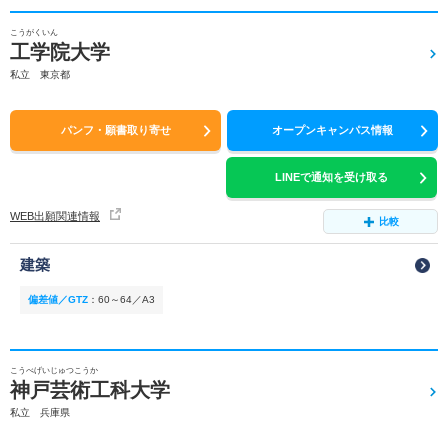
こうがくいん
工学院大学
私立 東京都
パンフ・願書取り寄せ
オープンキャンパス情報
LINEで通知を受け取る
WEB出願関連情報
比較
建築
偏差値／GTZ
：
60～64／A3
こうべげいじゅつこうか
神戸芸術工科大学
私立 兵庫県