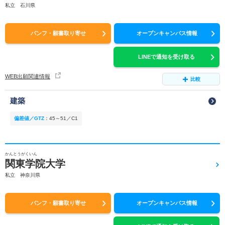
私立 石川県
パンフ・願書取り寄せ
オープンキャンパス情報
LINEで通知を受け取る
WEB出願関連情報
比較
建築
偏差値／GTZ
：
45～51／C1
かんとうがくいん
関東学院大学
私立 神奈川県
パンフ・願書取り寄せ
オープンキャンパス情報