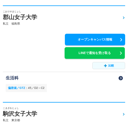
こおりやまじょし
郡山女子大学
私立 福島県
オープンキャンパス情報
LINEで通知を受け取る
比較
生活科
偏差値／GTZ
：
45／D2～C2
こまざわじょし
駒沢女子大学
私立 東京都