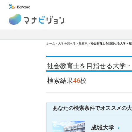
マナビジョン
ホーム
＞
大学を調べる
＞
教育系
＞
社会教育士を目指せる大学・短
社会教育士を目指せる大学
検索結果
46
校
あなたの検索条件でオススメの大
成城大学