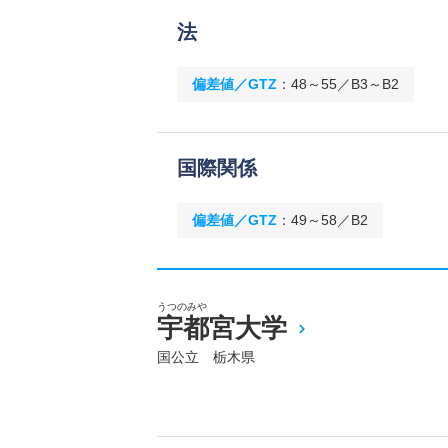
法
偏差値／GTZ
：
48～55／B3～B2
国際関係
偏差値／GTZ
：
49～58／B2
うつのみや
宇都宮大学
国公立 栃木県