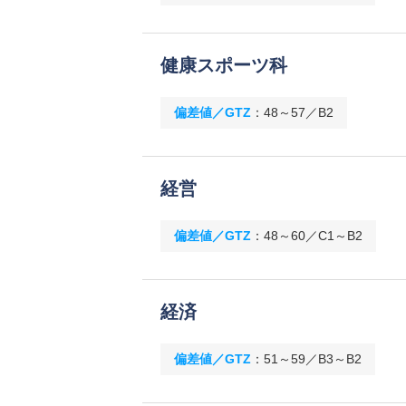
健康スポーツ科
偏差値／GTZ
：
48～57／B2
経営
偏差値／GTZ
：
48～60／C1～B2
経済
偏差値／GTZ
：
51～59／B3～B2