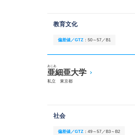
教育文化
偏差値／GTZ
：
50～57／B1
あじあ
亜細亜大学
私立 東京都
社会
偏差値／GTZ
：
49～57／B3～B2