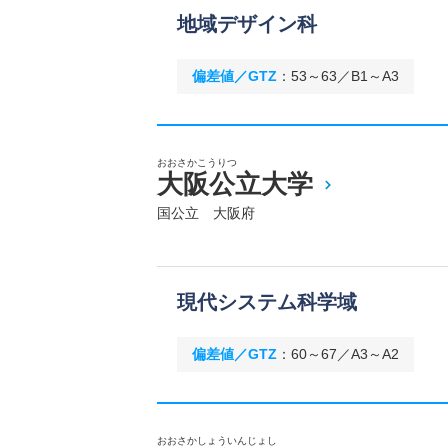
地域デザイン科
偏差値／GTZ
：
53～63／B1～A3
おおさかこうりつ
大阪公立大学
国公立 大阪府
現代システム科学域
偏差値／GTZ
：
60～67／A3～A2
おおさかしょういんじょし