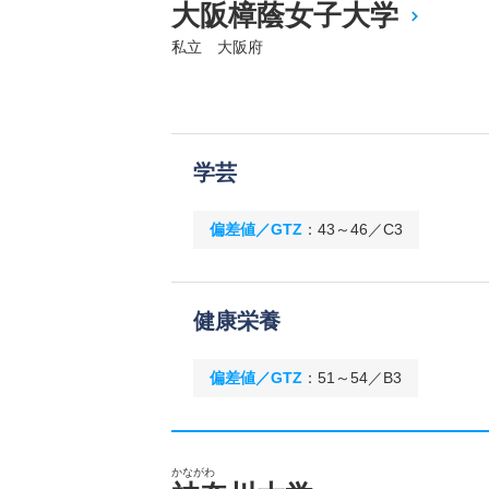
大阪樟蔭女子大学
私立 大阪府
学芸
偏差値／GTZ
：
43～46／C3
健康栄養
偏差値／GTZ
：
51～54／B3
かながわ