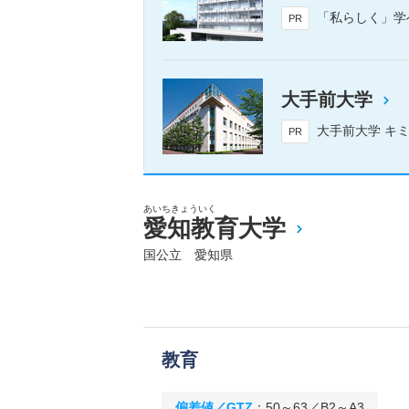
「私らしく」学
PR
大手前大学
大手前大学 キミの「好
PR
あいちきょういく
愛知教育大学
国公立 愛知県
教育
偏差値／GTZ
：
50～63／B2～A3