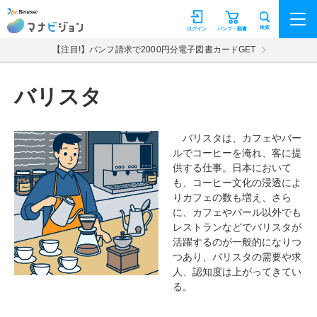
マナビジョン
検索
ログイン
パンフ・願書
【注目!】パンフ請求で2000円分電子図書カードGET
バリスタ
バリスタは、カフェやバー
ルでコーヒーを淹れ、客に提
供する仕事。日本において
も、コーヒー文化の浸透によ
りカフェの数も増え、さら
に、カフェやバール以外でも
レストランなどでバリスタが
活躍するのが一般的になりつ
つあり、バリスタの需要や求
人、認知度は上がってきてい
る。