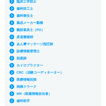
臨床工学技士
歯科技工士
歯科衛生士
薬品メーカー勤務
義肢装具士（PO）
柔道整復師
あん摩マッサージ指圧師
診療情報管理士
助産師
カイロプラクター
CRC（治験コーディネーター）
医療情報技師
病棟クラーク
MR（医薬情報担当者）
歯科助手