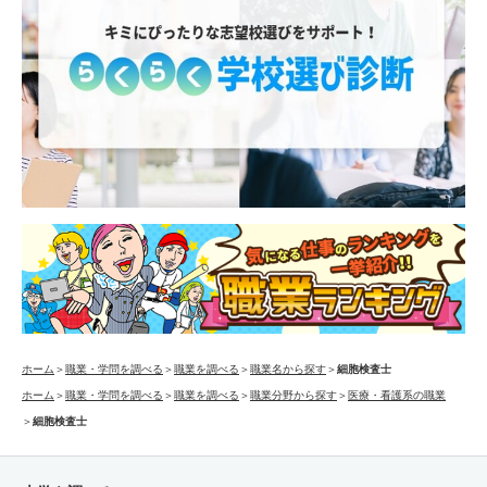
ホーム
＞
職業・学問を調べる
＞
職業を調べる
＞
職業名から探す
＞
細胞検査士
ホーム
＞
職業・学問を調べる
＞
職業を調べる
＞
職業分野から探す
＞
医療・看護系の職業
＞
細胞検査士