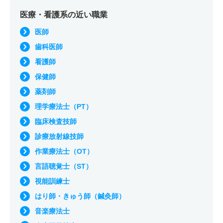
医療・看護系の近い職業
医師
歯科医師
看護師
保健師
薬剤師
理学療法士（PT）
臨床検査技師
診療放射線技師
作業療法士（OT）
言語聴覚士（ST）
視能訓練士
はり師・きゅう師（鍼灸師）
音楽療法士