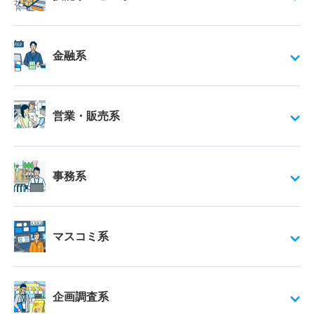
金融系
営業・販売系
事務系
マスコミ系
企画調査系