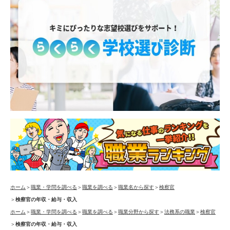
ホーム
＞
職業・学問を調べる
＞
職業を調べる
＞
職業名から探す
＞
検察官
＞
検察官の年収・給与・収入
ホーム
＞
職業・学問を調べる
＞
職業を調べる
＞
職業分野から探す
＞
法務系の職業
＞
検察官
＞
検察官の年収・給与・収入