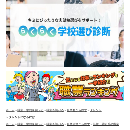
ホーム
＞
職業・学問を調べる
＞
職業を調べる
＞
職業名から探す
＞
タレント
＞
タレントになるには
ホーム
＞
職業・学問を調べる
＞
職業を調べる
＞
職業分野から探す
＞
芸能・芸術系の職業