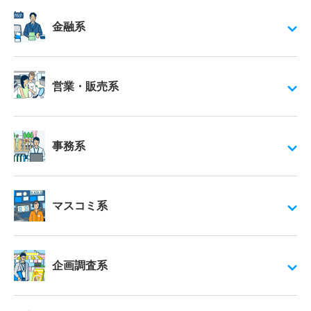
金融系
営業・販売系
事務系
マスコミ系
企画調査系