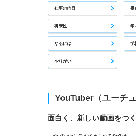
仕事の内容
働
将来性
年
なるには
学
やりがい
YouTuber（ユ
面白く、新しい動画をつ