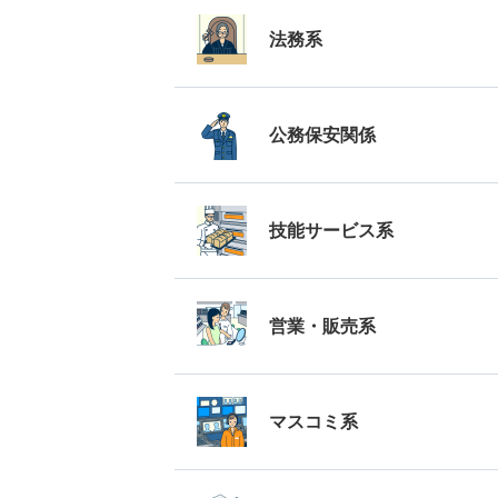
法務系
公務保安関係
技能サービス系
営業・販売系
マスコミ系