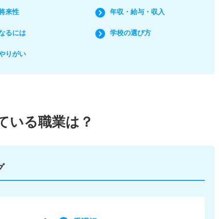
将来性
年収・給与・収入
なるには
学校の選び方
やりがい
ている
職業は？
グ