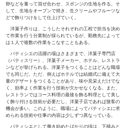
卵などを量って混ぜ合わせ、スポンジの生地を作る。そ
して、生地をオーブンで焼き、生クリームやフルーツな
どで飾りつけをして仕上げていく。
洋菓子作りは、こうしたそれぞれの工程で担当を決め
て作業を行う分業制が採られているが、勤務先によって
は１人で複数の作業をこなすこともある。
パティシエの活躍の場はさまざまで、洋菓子専門店
（パティスリー）、洋菓子メーカー、ホテル、レストラ
ンなどが挙げられる。洋菓子をつくることはどんな職場
でも同じだ。ただ、例えばホテルでは結婚式に備えて大
量のデザートをつくることがあり、味や見栄えだけでな
く、効率よく作業を行う技術が欠かせなくなる。また、
レストランではコース料理の最後を飾る料理として美し
く飾り付ける技術が必要だし、洋菓子店であれば接客の
機会が多い。このように、職場によってパティシエに求
められる技術や仕事の内容は少しずつ異なっている。
パティシエとして働き始めたばかりの頃は、下積みと