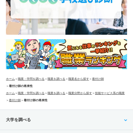
ホーム
＞
職業・学問を調べる
＞
職業を調べる
＞
職業名から探す
＞
着付け師
＞
着付け師の将来性
ホーム
＞
職業・学問を調べる
＞
職業を調べる
＞
職業分野から探す
＞
技能サービス系の職業
＞
着付け師
＞
着付け師の将来性
大学を調べる