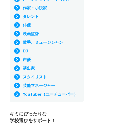
作家・小説家
タレント
俳優
映画監督
歌手、ミュージシャン
DJ
声優
演出家
スタイリスト
芸能マネージャー
YouTuber（ユーチューバー）
キミにぴったりな
学校選びをサポート！