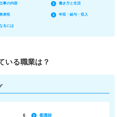
仕事の内容
働き方と生活
将来性
年収・給与・収入
なるには
ている
職業は？
グ
6
看護師