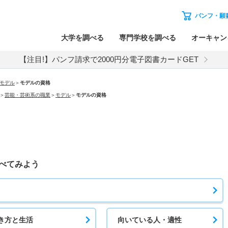
パンフ・願
大学を調べる
専門学校を調べる
オーキャン
【注目!】パンフ請求で2000円分電子図書カードGET
モデル
＞
モデルの資格
＞
芸能・芸術系の職業
＞
モデル
＞
モデルの資格
べてみよう
き方と生活
向いている人・適性