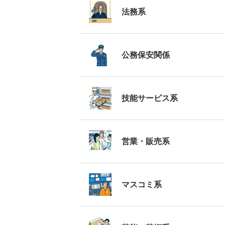
法務系
公務保安関係
技能サービス系
営業・販売系
マスコミ系