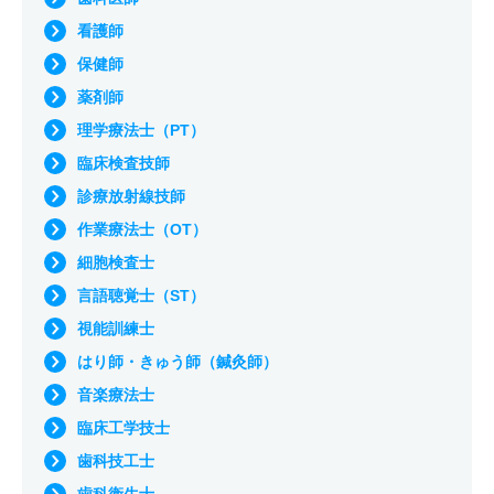
看護師
保健師
薬剤師
理学療法士（PT）
臨床検査技師
診療放射線技師
作業療法士（OT）
細胞検査士
言語聴覚士（ST）
視能訓練士
はり師・きゅう師（鍼灸師）
音楽療法士
臨床工学技士
歯科技工士