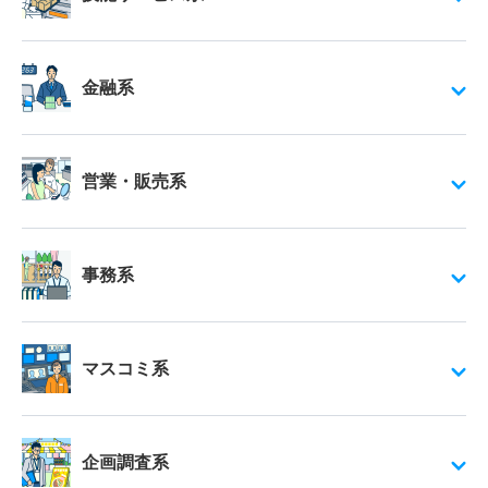
金融系
営業・販売系
事務系
マスコミ系
企画調査系