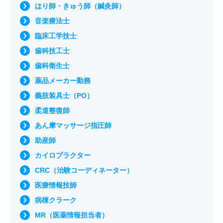
はり師・きゅう師（鍼灸師）
音楽療法士
臨床工学技士
歯科技工士
歯科衛生士
薬品メーカー勤務
義肢装具士（PO）
柔道整復師
あん摩マッサージ指圧師
助産師
カイロプラクター
CRC（治験コーディネーター）
医療情報技師
病棟クラーク
MR（医薬情報担当者）