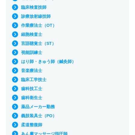
臨床検査技師
診療放射線技師
作業療法士（OT）
細胞検査士
言語聴覚士（ST）
視能訓練士
はり師・きゅう師（鍼灸師）
音楽療法士
臨床工学技士
歯科技工士
歯科衛生士
薬品メーカー勤務
義肢装具士（PO）
柔道整復師
あん摩マッサージ指圧師